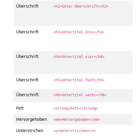
Überschrift
<h2>Unter-Überschrift</h2>
Überschrift
<h3>Untertitel drei</h3>
U
Überschrift
<h4>Untertitel vier</h4>
v
U
Überschrift
<h5>Untertitel fünf</h5>
U
Überschrift
<h6>Untertitel sechs</h6>
Fett
F
<strong>Fett</strong>
Hervorgehoben
H
<em>Hervorgehoben</em>
Unterstrichen
U
<u>Unterstrichen</u>