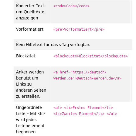
Kodierter Text
<code>Code</code>
C
um Quelltexte
anzuzeigen
Vorformatiert
V
<pre>Vorformatiert</pre>
Kein Hilfetext für das
s
-Tag verfügbar.
Blockzitat
B
<blockquote>Blockzitat</blockquote>
Anker werden
D
<a href="https://deutsch-
benutzt um
werden.de">Deutsch-Werden.de</a>
Links zu
anderen Seiten
zu erstellen.
Ungeordnete
<ul> <li>Erstes Element</li>
Liste – Mit <li>
<li>Zweites Element</li> </ul>
wird jedes
Listenelement
begonnen