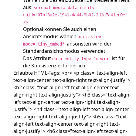
Wählen Sie das einzubettende Medienelement
aus:
<drupal-media data-entity-
uuid="07bf3a2e-1941-4a44-9b02-2d1d7a41ec0e"
/>
Optional können Sie auch einen
Ansichtsmodus wählen:
data-view-
, ansonsten wird der
mode="tiny_embed"
Standardansichtsmodus verwendet.
Das Attribut
ist für
data-entity-type="media"
die Konsistenz erforderlich.
Erlaubte HTML-Tags: <br> <p class="text-align-left
text-align-center text-align-right text-align-justify">
<h2 class="text-align-left text-align-center text-
align-right text-align-justify"> <h3 class="text-align-
left text-align-center text-align-right text-align-
justify"> <h4 class="text-align-left text-align-center
text-align-right text-align-justify"> <h5 class="text-
align-left text-align-center text-align-right text-
align-justify"> <h6 class="text-align-left text-align-