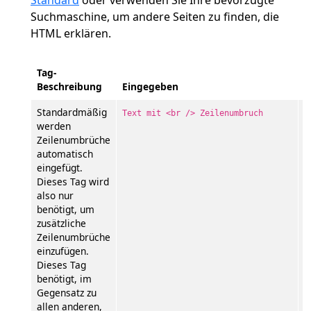
Standard
oder verwenden Sie Ihre bevorzugte
Suchmaschine, um andere Seiten zu finden, die
HTML erklären.
Tag-
Beschreibung
Eingegeben
E
Standardmäßig
T
Text mit <br /> Zeilenumbruch
werden
Z
Zeilenumbrüche
automatisch
eingefügt.
Dieses Tag wird
also nur
benötigt, um
zusätzliche
Zeilenumbrüche
einzufügen.
Dieses Tag
benötigt, im
Gegensatz zu
allen anderen,