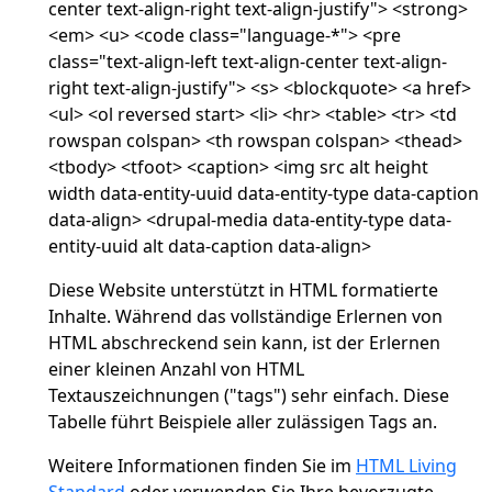
center text-align-right text-align-justify"> <strong>
<em> <u> <code class="language-*"> <pre
class="text-align-left text-align-center text-align-
right text-align-justify"> <s> <blockquote> <a href>
<ul> <ol reversed start> <li> <hr> <table> <tr> <td
rowspan colspan> <th rowspan colspan> <thead>
<tbody> <tfoot> <caption> <img src alt height
width data-entity-uuid data-entity-type data-caption
data-align> <drupal-media data-entity-type data-
entity-uuid alt data-caption data-align>
Diese Website unterstützt in HTML formatierte
Inhalte. Während das vollständige Erlernen von
HTML abschreckend sein kann, ist der Erlernen
einer kleinen Anzahl von HTML
Textauszeichnungen ("tags") sehr einfach. Diese
Tabelle führt Beispiele aller zulässigen Tags an.
Weitere Informationen finden Sie im
HTML Living