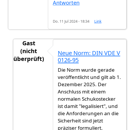
Antworten
Do. 11 Jul 2024 - 18:34
Link
Gast
(nicht
Neue Norm: DIN VDE V
überprüft)
0126-95
Antwort auf
Technische Vorschriften
von
Gast 
Die Norm wurde gerade
veröffentlicht und gilt ab 1.
Dezember 2025. Der
Anschluss mit einem
normalen Schukostecker
ist damit "legalisiert", und
die Anforderungen an die
Sicherheit sind jetzt
präziser formuliert.