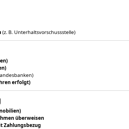
n
(z. B. Unterhaltsvorschussstelle)
gen)
en)
 Landesbanken)
hren erfolgt)
g
mobilien)
nahmen überweisen
it Zahlungsbezug