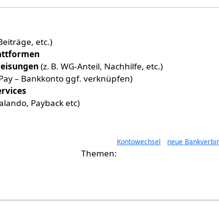
eiträge, etc.)
attformen
weisungen
(z. B. WG-Anteil, Nachhilfe, etc.)
 Pay – Bankkonto ggf. verknüpfen)
ervices
alando, Payback etc)
Kontowechsel
neue Bankverbi