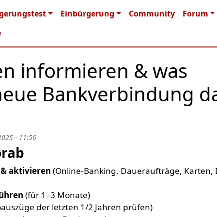
n navigation
gerungstest
Einbürgerung
Community
Forum
e
n informieren & was
neue Bankverbindung d
2025 - 11:56
orab
 & aktivieren
(Online-Banking, Daueraufträge, Karten, 
führen
(für 1–3 Monate)
auszüge der letzten 1/2 Jahren prüfen)