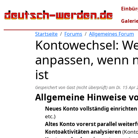
Direkt zum Inhalt
Mai
Einbür
Galeri
Startseite
Forums
Allgemeines Forum
Kontowechsel: We
anpassen, wenn 
ist
Gespeichert von
Gast (nicht überprüft)
am
Di. 15 Apr 
Allgemeine Hinweise v
Neues Konto vollständig einrichten
etc.)
Altes Konto vorerst parallel weiter
Kontoaktivitäten analysieren
(Konto