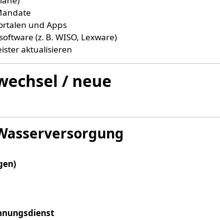
läne)
Mandate
ortalen und Apps
software (z. B. WISO, Lexware)
ister aktualisieren
wechsel / neue
 Wasserversorgung
gen)
hnungsdienst