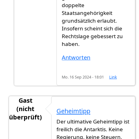
doppelte
Staatsangehörigkeit
grundsätzlich erlaubt.
Insofern scheint sich die
Rechtslage gebessert zu
haben.
Antworten
Mo. 16 Sep 2024 - 18:01
Link
Gast
(nicht
Geheimtipp
überprüft)
Der ultimative Geheimtipp ist
Antwort auf
Ich würde alles dafür tun,…
von
Einf
freilich die Antarktis. Keine
Regierung, keine Steuern,