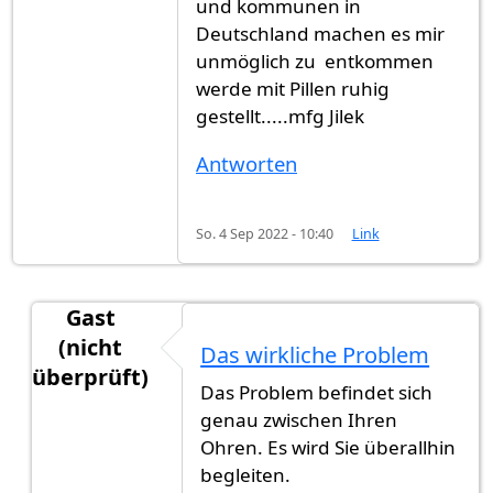
und kommunen in
Deutschland machen es mir
unmöglich zu entkommen
werde mit Pillen ruhig
gestellt.....mfg Jilek
Antworten
So. 4 Sep 2022 - 10:40
Link
Gast
(nicht
Das wirkliche Problem
überprüft)
Das Problem befindet sich
Antwort auf
Ich suche auch Asyl egal wo…
von
Ch
genau zwischen Ihren
Ohren. Es wird Sie überallhin
begleiten.