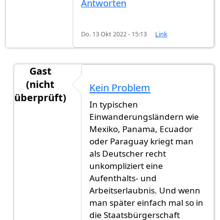
Antworten
Do. 13 Okt 2022 - 15:13
Link
Gast
(nicht
Kein Problem
überprüft)
In typischen
Antwort auf
Ich würde alles dafür tun,…
von
Einf
Einwanderungsländern wie
Mexiko, Panama, Ecuador
oder Paraguay kriegt man
als Deutscher recht
unkompliziert eine
Aufenthalts- und
Arbeitserlaubnis. Und wenn
man später einfach mal so in
die Staatsbürgerschaft