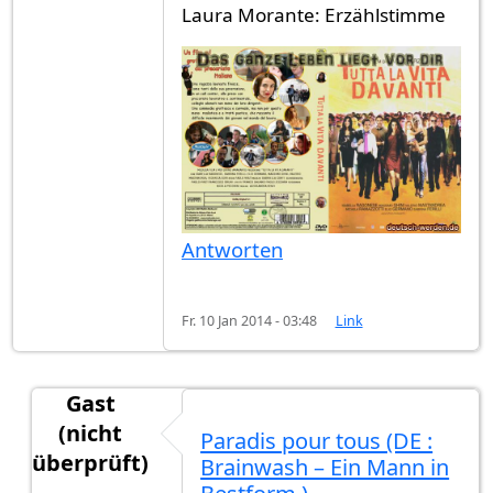
Laura Morante: Erzählstimme
Antworten
Fr. 10 Jan 2014 - 03:48
Link
Gast
(nicht
Paradis pour tous (DE :
überprüft)
Brainwash – Ein Mann in
Antwort auf
"Das ganze Leben liegt vor
von
Cesa