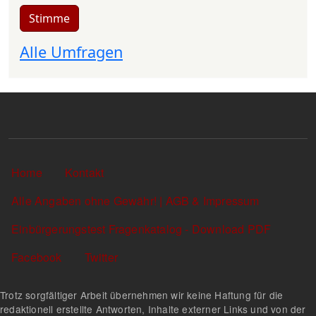
Stimme
Alle Umfragen
Sekundärlinks
Home
Kontakt
Alle Angaben ohne Gewähr! | AGB & Impressum
Einbürgerungstest Fragenkatalog - Download PDF
Facebook
Twitter
Trotz sorgfältiger Arbeit übernehmen wir keine Haftung für die
redaktionell erstellte Antworten, Inhalte externer Links und von der