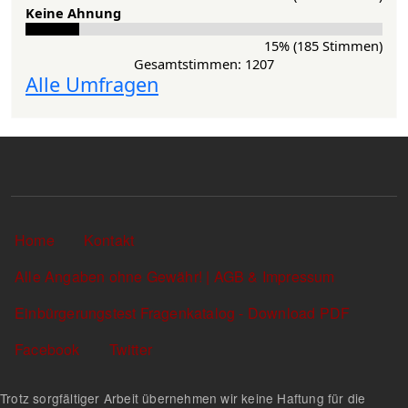
Keine Ahnung
15% (185 Stimmen)
Gesamtstimmen: 1207
Alle Umfragen
Sekundärlinks
Home
Kontakt
Alle Angaben ohne Gewähr! | AGB & Impressum
Einbürgerungstest Fragenkatalog - Download PDF
Facebook
Twitter
Trotz sorgfältiger Arbeit übernehmen wir keine Haftung für die