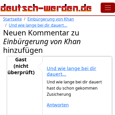
Direkt zum Inhalt
Startseite
Einbürgerung von Khan
Und wie lange bei dir dauert…
Neuen Kommentar zu
Einbürgerung von Khan
hinzufügen
Gast
(nicht
Und wie lange bei dir
überprüft)
dauert…
Antwort auf
Es kommt darauf an
von
Gast (nicht übe
Und wie lange bei dir dauert
hast du schon gekommen
Zusicherung
Antworten