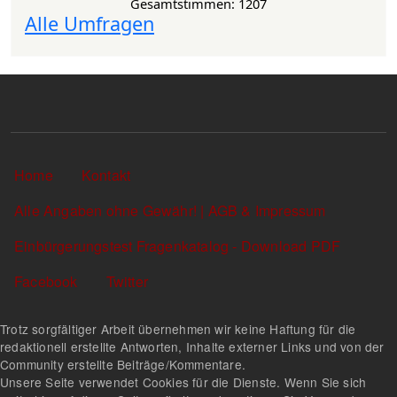
Gesamtstimmen: 1207
Alle Umfragen
Sekundärlinks
Home
Kontakt
Alle Angaben ohne Gewähr! | AGB & Impressum
Einbürgerungstest Fragenkatalog - Download PDF
Facebook
Twitter
Trotz sorgfältiger Arbeit übernehmen wir keine Haftung für die
redaktionell erstellte Antworten, Inhalte externer Links und von der
Community erstellte Beiträge/Kommentare.
Unsere Seite verwendet Cookies für die Dienste. Wenn Sie sich