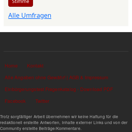
Stimme
Alle Umfragen
Sekundärlinks
Home
Kontakt
Alle Angaben ohne Gewähr! | AGB & Impressum
Einbürgerungstest Fragenkatalog - Download PDF
Facebook
Twitter
Trotz sorgfältiger Arbeit übernehmen wir keine Haftung für die
redaktionell erstellte Antworten, Inhalte externer Links und von der
Community erstellte Beiträge/Kommentare.