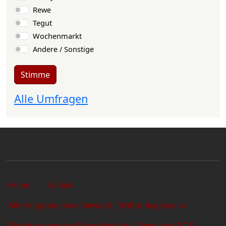
Rewe
Tegut
Wochenmarkt
Andere / Sonstige
Stimme
Alle Umfragen
Sekundärlinks
Home
Kontakt
Alle Angaben ohne Gewähr! | AGB & Impressum
Einbürgerungstest Fragenkatalog - Download PDF