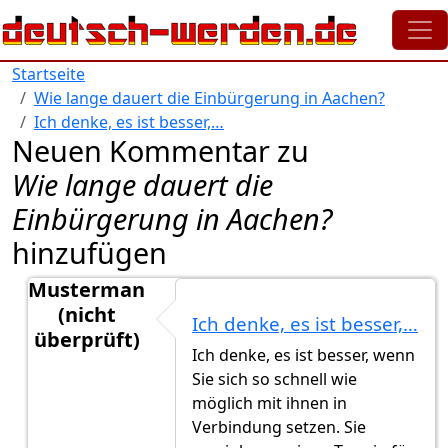
Direkt zum Inhalt
Startseite
Wie lange dauert die Einbürgerung in Aachen?
Ich denke, es ist besser,…
Neuen Kommentar zu
Wie lange dauert die
Einbürgerung in Aachen?
hinzufügen
Musterman
(nicht
Ich denke, es ist besser,…
überprüft)
Ich denke, es ist besser, wenn
Antwort auf
Darf man sich für einen…
von
Alexal151
Sie sich so schnell wie
möglich mit ihnen in
Verbindung setzen. Sie