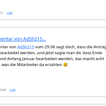
:12
Link
entar von AdSh215…
onats…
von
Bürokratie in DE (nicht überprüft)
ntar von
AdSh215
vom 29.06 sagt doch, dass die Anträ
bearbeitet werden, und jetzt sagte man dir, dass Ende
nd Anfang Januar bearbeiten werden, das macht echt
, was die Mitarbeiter da erzählen 😅
20:04
Link