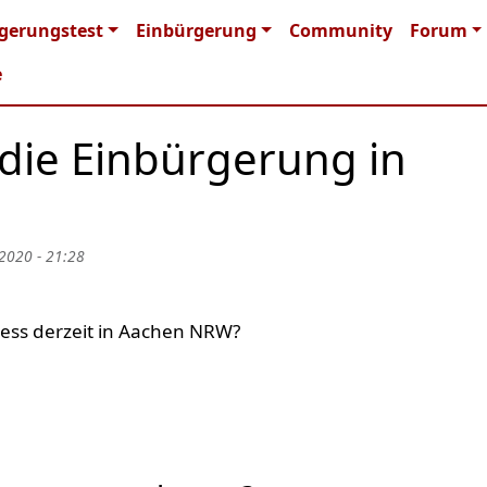
n navigation
gerungstest
Einbürgerung
Community
Forum
e
 die Einbürgerung in
 2020 - 21:28
ess derzeit in Aachen NRW?