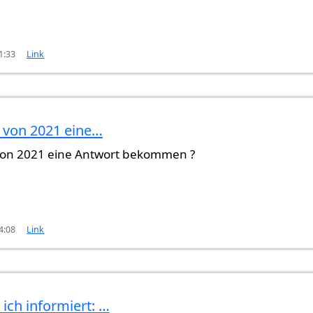
1:33
Link
 von 2021 eine…
on 2021 eine Antwort bekommen ?
4:08
Link
ine…
von
M (nicht überprüft)
ich informiert: …