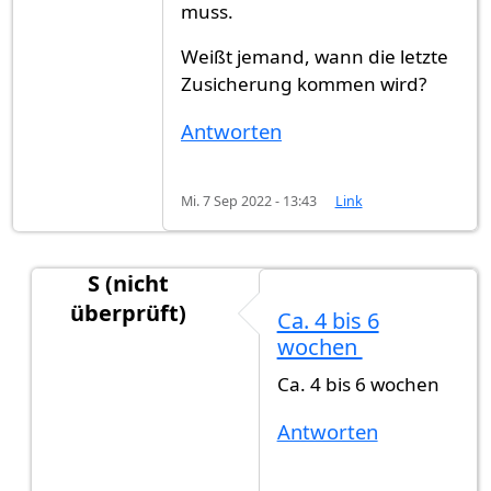
muss.
Weißt jemand, wann die letzte
Zusicherung kommen wird?
Antworten
Mi. 7 Sep 2022 - 13:43
Link
S (nicht
überprüft)
Ca. 4 bis 6
Antwort auf
Hallo, Ich habe meinen…
von
Moh (n
wochen
Ca. 4 bis 6 wochen
Antworten