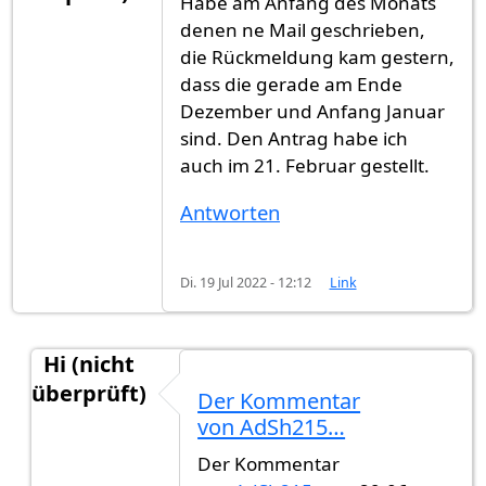
Habe am Anfang des Monats
denen ne Mail geschrieben,
die Rückmeldung kam gestern,
dass die gerade am Ende
Dezember und Anfang Januar
sind. Den Antrag habe ich
auch im 21. Februar gestellt.
Antworten
Di. 19 Jul 2022 - 12:12
Link
Hi (nicht
überprüft)
Der Kommentar
Antwort auf
Habe am Anfang des Monats…
von
B
von AdSh215…
Der Kommentar