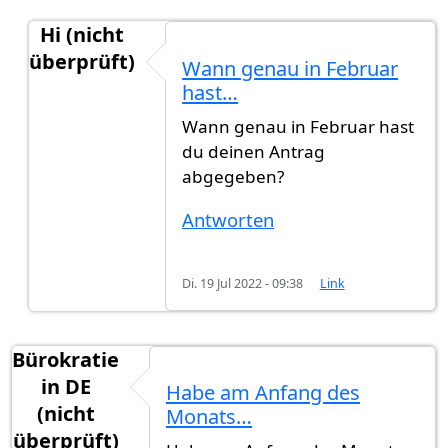
Hi (nicht
überprüft)
Wann genau in Februar
Antwort auf
Hallo, hat jemand eine…
von
Muster
hast…
Wann genau in Februar hast
du deinen Antrag
abgegeben?
Antworten
Di. 19 Jul 2022 - 09:38
Link
Bürokratie
in DE
Habe am Anfang des
(nicht
Monats…
überprüft)