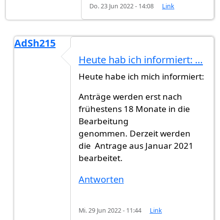
Do. 23 Jun 2022 - 14:08
Link
AdSh215
Antwort auf
Hat jemand von 2021 eine…
von
M (
Heute hab ich informiert: …
Heute habe ich mich informiert:
Anträge werden erst nach
frühestens 18 Monate in die
Bearbeitung
genommen. Derzeit werden
die Antrage aus Januar 2021
bearbeitet.
Antworten
Mi. 29 Jun 2022 - 11:44
Link