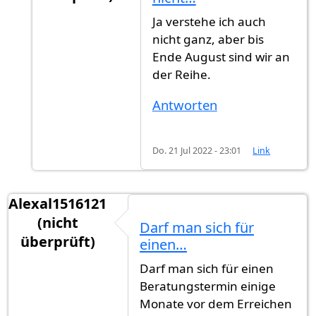
Antwort auf
Der Kommentar von AdSh215…
v
Ja verstehe ich auch
nicht ganz, aber bis
Ende August sind wir an
der Reihe.
Antworten
Do. 21 Jul 2022 - 23:01
Link
Alexal1516121
(nicht
Darf man sich für
überprüft)
einen…
Darf man sich für einen
Beratungstermin einige
Monate vor dem Erreichen