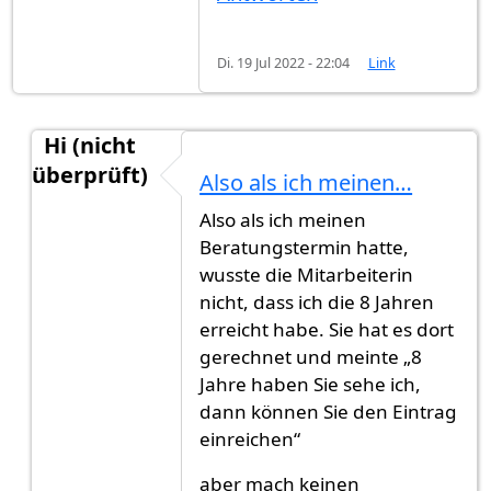
Di. 19 Jul 2022 - 22:04
Link
Hi (nicht
überprüft)
Also als ich meinen…
Antwort auf
Darf man sich für einen…
von
Alexal
Also als ich meinen
Beratungstermin hatte,
wusste die Mitarbeiterin
nicht, dass ich die 8 Jahren
erreicht habe. Sie hat es dort
gerechnet und meinte „8
Jahre haben Sie sehe ich,
dann können Sie den Eintrag
einreichen“
aber mach keinen