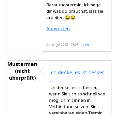
Beratungstermin, ich sage
dir was du brauchst, lass sie
arbeiten 😂😂
Antworten
Do. 21 Jul 2022 - 07:05
Link
Musterman
(nicht
Ich denke, es ist besser,
überprüft)
…
Antwort auf
Darf man sich für einen…
von
Alexal
Ich denke, es ist besser,
wenn Sie sich so schnell wie
möglich mit ihnen in
Verbindung setzen. Sie
vereinbaren einen Termin