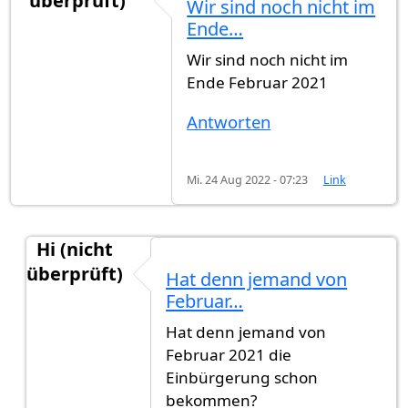
überprüft)
Wir sind noch nicht im
Ende…
Wir sind noch nicht im
Ende Februar 2021
Antworten
Mi. 24 Aug 2022 - 07:23
Link
Hi (nicht
überprüft)
Hat denn jemand von
Antwort auf
Wir sind noch nicht im Ende…
von
G
Februar…
Hat denn jemand von
Februar 2021 die
Einbürgerung schon
bekommen?