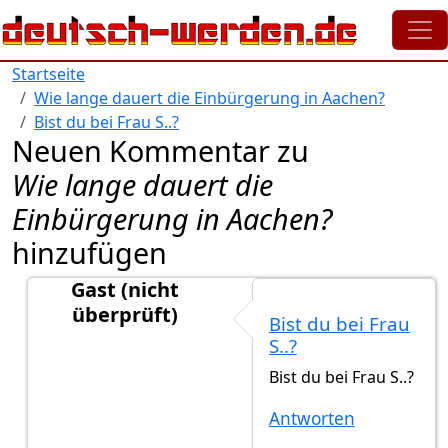
Direkt zum Inhalt
Startseite
Wie lange dauert die Einbürgerung in Aachen?
Bist du bei Frau S..?
Neuen Kommentar zu
Wie lange dauert die
Einbürgerung in Aachen?
hinzufügen
Gast (nicht
überprüft)
Bist du bei Frau
Antwort auf
Ich brauche eure Hilfe
von
Gast (nicht ü
S..?
Bist du bei Frau S..?
Antworten