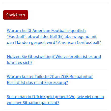
Speichern
Warum heißt American Football eigentlich
"Football", obwohl der Ball (Ei) überwiegend mit
den Händen gespielt wird? American Confuseball?
Nutzen Sie Ghostwriting? Wie verbreitet ist es und
lohnt es sich?
Warum kostet Toilette 2€ an ZOB Busbahnhof
Berlin? Ist das nicht Erpressung?
Sollte man in D Trinkgeld geben? Wo, wie viel und in
welcher Situation gar nicht?