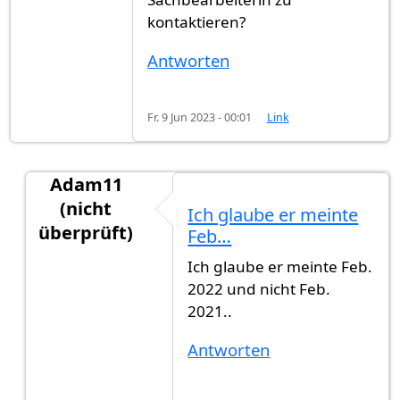
kontaktieren?
Antworten
Fr. 9 Jun 2023 - 00:01
Link
Adam11
(nicht
Ich glaube er meinte
überprüft)
Feb…
Antwort auf
Von Februar 2021 und bis…
von
Gas
Ich glaube er meinte Feb.
2022 und nicht Feb.
2021..
Antworten