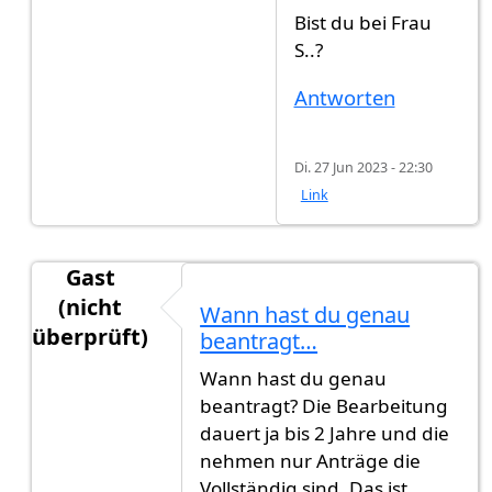
Bist du bei Frau
S..?
Antworten
Di. 27 Jun 2023 - 22:30
Link
Gast
(nicht
Wann hast du genau
überprüft)
beantragt…
Antwort auf
Ich brauche eure Hilfe
von
Gast (nic
Wann hast du genau
beantragt? Die Bearbeitung
dauert ja bis 2 Jahre und die
nehmen nur Anträge die
Vollständig sind. Das ist