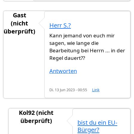
Gast
(nicht
Herr S.?
überprüft)
Kann jemand von euch mir
sagen, wie lange die
Bearbeitung bei Herrn ... in der
Regel dauert??
Antworten
Di. 13 Jun 2023 - 00:55
Link
Kol92 (nicht
überprüft)
bist du ein EU-
Antwort auf
Herr S.?
von
Gast (nicht überprüft)
Bürger?