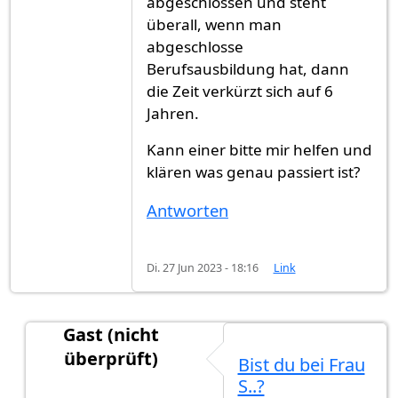
abgeschlossen und steht
überall, wenn man
abgeschlosse
Berufsausbildung hat, dann
die Zeit verkürzt sich auf 6
Jahren.
Kann einer bitte mir helfen und
klären was genau passiert ist?
Antworten
Di. 27 Jun 2023 - 18:16
Link
Gast (nicht
überprüft)
Bist du bei Frau
Antwort auf
Ich brauche eure Hilfe
von
Gast (nic
S..?