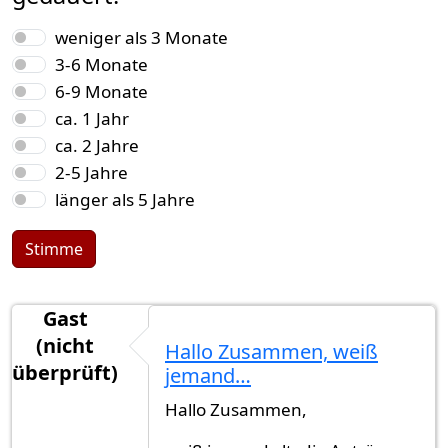
Auswahlmöglichkeiten
weniger als 3 Monate
3-6 Monate
6-9 Monate
ca. 1 Jahr
ca. 2 Jahre
2-5 Jahre
länger als 5 Jahre
Stimme
Gast
(nicht
Hallo Zusammen, weiß
überprüft)
jemand…
Hallo Zusammen,