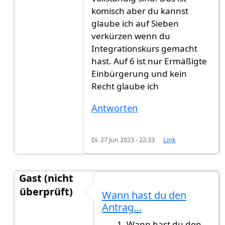
komisch aber du kannst
glaube ich auf Sieben
verkürzen wenn du
Integrationskurs gemacht
hast. Auf 6 ist nur Ermäßigte
Einbürgerung und kein
Recht glaube ich
Antworten
Di. 27 Jun 2023 - 22:33
Link
Gast (nicht
überprüft)
Wann hast du den
Antwort auf
Ich brauche eure Hilfe
von
Gast (nic
Antrag…
Wann hast du den