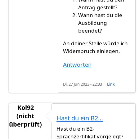
Antrag gestellt?
Wann hast du die
Ausbildung
beendet?
An deiner Stelle würde ich
Widerspruch einlegen.
Antworten
Di. 27 Jun 2023 - 22:33
Link
Kol92
(nicht
Hast du ein B2…
überprüft)
Hast du ein B2-
Antwort auf
Ich brauche eure Hilfe
von
Gast (nic
Sprachzertifikat vorgelegt?