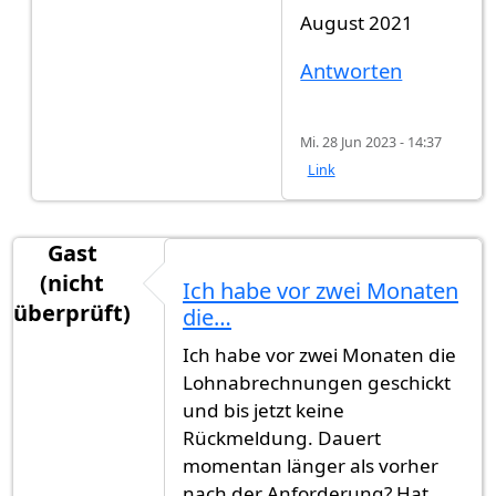
Antwort auf
Hallo Zusammen, Ist…
von
Gast (ni
August 2021
Antworten
Mi. 28 Jun 2023 - 14:37
Link
Gast
(nicht
Ich habe vor zwei Monaten
überprüft)
die…
Ich habe vor zwei Monaten die
Lohnabrechnungen geschickt
und bis jetzt keine
Rückmeldung. Dauert
momentan länger als vorher
nach der Anforderung? Hat