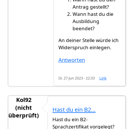
Antrag gestellt?
Wann hast du die
Ausbildung
beendet?
An deiner Stelle würde ich
Widerspruch einlegen.
Antworten
Di. 27 Jun 2023 - 22:33
Link
Kol92
(nicht
Hast du ein B2…
überprüft)
Hast du ein B2-
Antwort auf
Ich brauche eure Hilfe
von
Gast (nic
Sprachzertifikat vorgelegt?