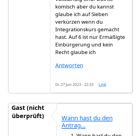
komisch aber du kannst
glaube ich auf Sieben
verkürzen wenn du
Integrationskurs gemacht
hast. Auf 6 ist nur Ermäßigte
Einbürgerung und kein
Recht glaube ich
Antworten
Di. 27 Jun 2023 - 22:33
Link
Gast (nicht
überprüft)
Wann hast du den
Antwort auf
Ich brauche eure Hilfe
von
Gast (nic
Antrag…
Wann hast du den