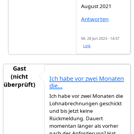
Antwort auf
Hallo Zusammen, Ist…
von
Gast (ni
August 2021
Antworten
Mi. 28 Jun 2023 - 14:37
Link
Gast
(nicht
Ich habe vor zwei Monaten
überprüft)
die…
Ich habe vor zwei Monaten die
Lohnabrechnungen geschickt
und bis jetzt keine
Rückmeldung. Dauert
momentan länger als vorher
nach der Anforderung? Hat