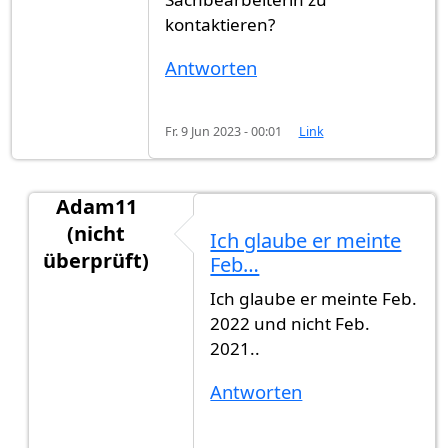
kontaktieren?
Antworten
Fr. 9 Jun 2023 - 00:01
Link
Adam11
(nicht
Ich glaube er meinte
überprüft)
Feb…
Antwort auf
Von Februar 2021 und bis…
von
Gas
Ich glaube er meinte Feb.
2022 und nicht Feb.
2021..
Antworten