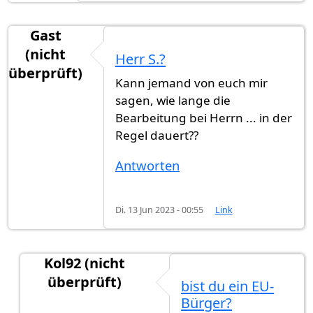
Gast
(nicht
Herr S.?
überprüft)
Kann jemand von euch mir
sagen, wie lange die
Bearbeitung bei Herrn ... in der
Regel dauert??
Antworten
Di. 13 Jun 2023 - 00:55
Link
Kol92 (nicht
überprüft)
bist du ein EU-
Antwort auf
Herr S.?
von
Gast (nicht überprüft)
Bürger?