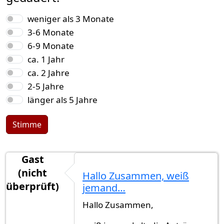
Auswahlmöglichkeiten
weniger als 3 Monate
3-6 Monate
6-9 Monate
ca. 1 Jahr
ca. 2 Jahre
2-5 Jahre
länger als 5 Jahre
Stimme
Gast
(nicht
Hallo Zusammen, weiß
überprüft)
jemand…
Hallo Zusammen,