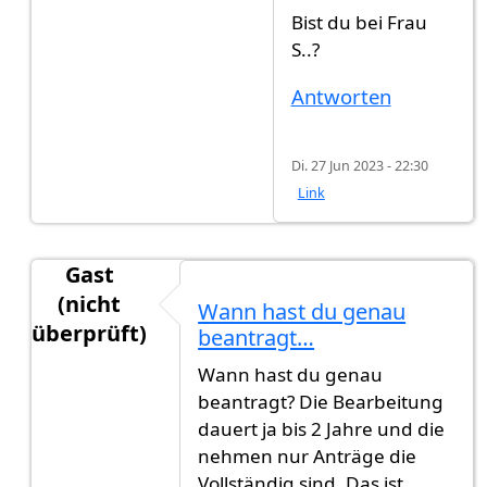
Bist du bei Frau
S..?
Antworten
Di. 27 Jun 2023 - 22:30
Link
Gast
(nicht
Wann hast du genau
überprüft)
beantragt…
Antwort auf
Ich brauche eure Hilfe
von
Gast (nic
Wann hast du genau
beantragt? Die Bearbeitung
dauert ja bis 2 Jahre und die
nehmen nur Anträge die
Vollständig sind. Das ist