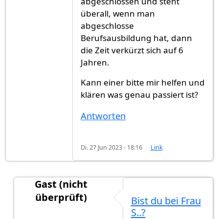
abgeschlossen und steht
überall, wenn man
abgeschlosse
Berufsausbildung hat, dann
die Zeit verkürzt sich auf 6
Jahren.
Kann einer bitte mir helfen und
klären was genau passiert ist?
Antworten
Di. 27 Jun 2023 - 18:16
Link
Gast (nicht
überprüft)
Bist du bei Frau
Antwort auf
Ich brauche eure Hilfe
von
Gast (nic
S..?