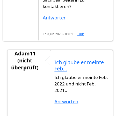
kontaktieren?
Antworten
Fr. 9 Jun 2023 - 00:01
Link
Adam11
(nicht
Ich glaube er meinte
überprüft)
Feb…
Antwort auf
Von Februar 2021 und bis…
von
Gas
Ich glaube er meinte Feb.
2022 und nicht Feb.
2021..
Antworten