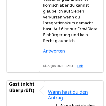
komisch aber du kannst
glaube ich auf Sieben
verkürzen wenn du
Integrationskurs gemacht
hast. Auf 6 ist nur Ermäßigte
Einbürgerung und kein
Recht glaube ich
Antworten
Di. 27 Jun 2023 - 22:33
Link
Gast (nicht
überprüft)
Wann hast du den
Antwort auf
Ich brauche eure Hilfe
von
Gast (nic
Antrag…
Wann hast du den