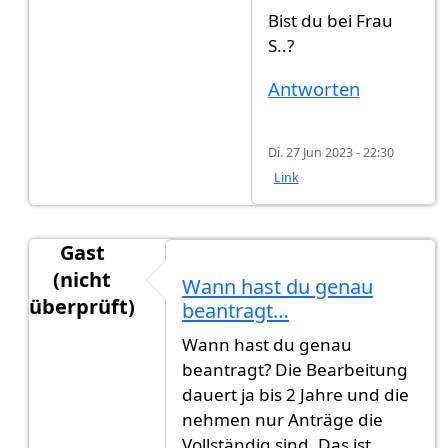
Bist du bei Frau
S..?
Antworten
Di. 27 Jun 2023 - 22:30
Link
Gast
(nicht
Wann hast du genau
überprüft)
beantragt…
Antwort auf
Ich brauche eure Hilfe
von
Gast (nic
Wann hast du genau
beantragt? Die Bearbeitung
dauert ja bis 2 Jahre und die
nehmen nur Anträge die
Vollständig sind. Das ist