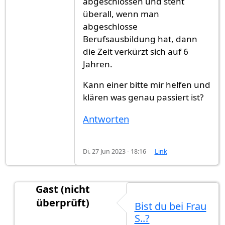
abgeschlossen und steht
überall, wenn man
abgeschlosse
Berufsausbildung hat, dann
die Zeit verkürzt sich auf 6
Jahren.
Kann einer bitte mir helfen und
klären was genau passiert ist?
Antworten
Di. 27 Jun 2023 - 18:16
Link
Gast (nicht
überprüft)
Bist du bei Frau
Antwort auf
Ich brauche eure Hilfe
von
Gast (nic
S..?