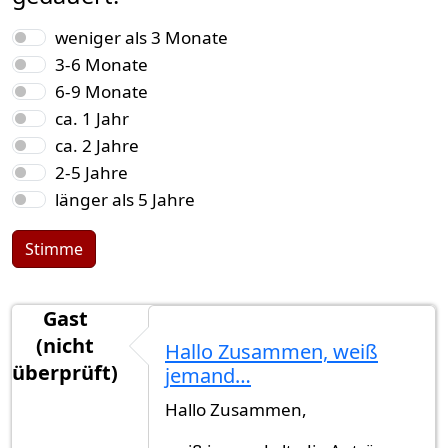
Auswahlmöglichkeiten
weniger als 3 Monate
3-6 Monate
6-9 Monate
ca. 1 Jahr
ca. 2 Jahre
2-5 Jahre
länger als 5 Jahre
Stimme
Gast
(nicht
Hallo Zusammen, weiß
überprüft)
jemand…
Hallo Zusammen,