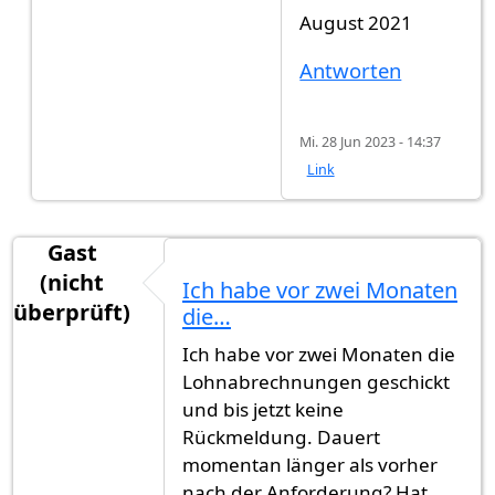
Antwort auf
Hallo Zusammen, Ist…
von
Gast (ni
August 2021
Antworten
Mi. 28 Jun 2023 - 14:37
Link
Gast
(nicht
Ich habe vor zwei Monaten
überprüft)
die…
Ich habe vor zwei Monaten die
Lohnabrechnungen geschickt
und bis jetzt keine
Rückmeldung. Dauert
momentan länger als vorher
nach der Anforderung? Hat