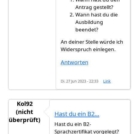
Antrag gestellt?
Wann hast du die
Ausbildung
beendet?
An deiner Stelle würde ich
Widerspruch einlegen.
Antworten
Di. 27 Jun 2023 - 22:33
Link
Kol92
(nicht
Hast du ein B2…
überprüft)
Hast du ein B2-
Antwort auf
Ich brauche eure Hilfe
von
Gast (nic
Sprachzertifikat vorgelegt?