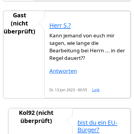
Gast
(nicht
Herr S.?
überprüft)
Kann jemand von euch mir
sagen, wie lange die
Bearbeitung bei Herrn ... in der
Regel dauert??
Antworten
Di. 13 Jun 2023 - 00:55
Link
Kol92 (nicht
überprüft)
bist du ein EU-
Antwort auf
Herr S.?
von
Gast (nicht überprüft)
Bürger?