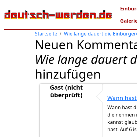
Direkt zum Inhalt
Mai
Einbür
Galeri
Startseite
Wie lange dauert die Einbürge
Neuen Kommenta
Wie lange dauert 
hinzufügen
Gast (nicht
überprüft)
Wann hast
Antwort auf
Ich brauche eure Hilfe
von
Wann hast du
die nehmen n
kannst glaub
hast. Auf 6 