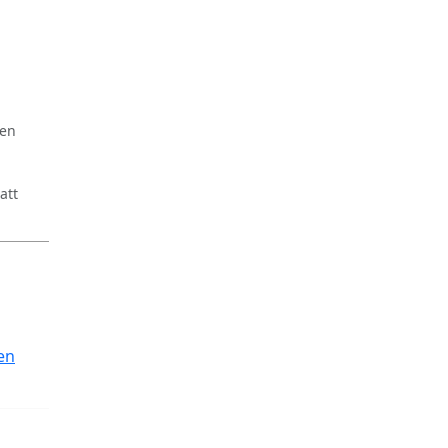
ren
att
en