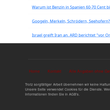
Warum ist Benzin in Spanien 60-70 Cent bil
Googeln, Merkeln, Schrödern, Seehofern?
Israel greift Iran an. ARD berichtet "vor O
Sekundärlinks
Home
Kontakt
Alle Angaben ohne Ge
Trotz sorgfältiger Arbeit übernehmen wir keine Haftun
Unsere Seite verwendet Cookies für die Dienste. Wen
Informationen finden Sie in AGB's.