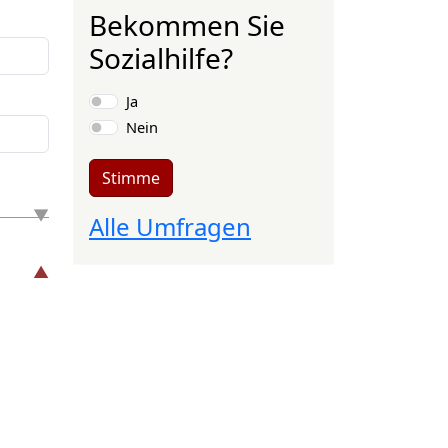
Bekommen Sie
Sozialhilfe?
Auswahlmöglichkeiten
Ja
Nein
Stimme
Alle Umfragen