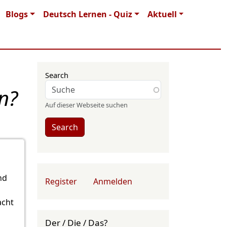
Blogs
Deutsch Lernen - Quiz
Aktuell
Search
n?
Auf dieser Webseite suchen
Search
User account menu
nd
Register
Anmelden
acht
Der / Die / Das?