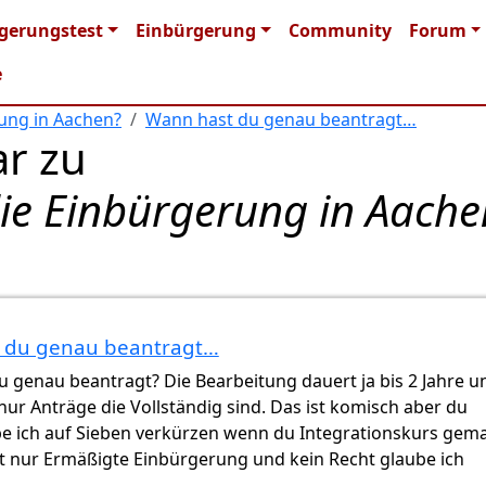
n navigation
gerungstest
Einbürgerung
Community
Forum
e
rung in Aachen?
Wann hast du genau beantragt…
r zu
die Einbürgerung in Aache
 du genau beantragt…
Gast (nicht überprüft)
 genau beantragt? Die Bearbeitung dauert ja bis 2 Jahre u
ur Anträge die Vollständig sind. Das ist komisch aber du
e ich auf Sieben verkürzen wenn du Integrationskurs gem
ist nur Ermäßigte Einbürgerung und kein Recht glaube ich