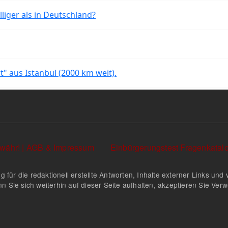
liger als in Deutschland?
rt" aus Istanbul (2000 km weit).
währ! | AGB & Impressum
Einbürgerungstest Fragenkata
g für die redaktionell erstellte Antworten, Inhalte externer Links u
n Sie sich weiterhin auf dieser Seite aufhalten, akzeptieren Sie Ve