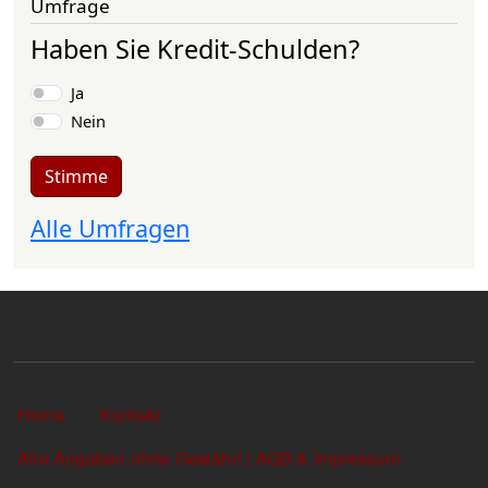
Umfrage
Haben Sie Kredit-Schulden?
Auswahlmöglichkeiten
Ja
Nein
Stimme
Alle Umfragen
Sekundärlinks
Home
Kontakt
Alle Angaben ohne Gewähr! | AGB & Impressum