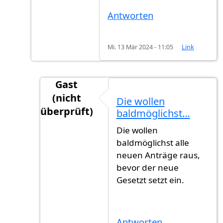
Antworten
Mi. 13 Mär 2024 - 11:05
Link
Gast
(nicht
Die wollen
überprüft)
baldmöglichst…
Antwort auf
Leider hatten wir Pech, da…
v
Die wollen
baldmöglichst alle
neuen Anträge raus,
bevor der neue
Gesetzt setzt ein.
Antworten