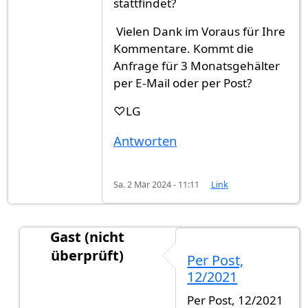
stattfindet?
Vielen Dank im Voraus für Ihre
Kommentare. Kommt die
Anfrage für 3 Monatsgehälter
per E-Mail oder per Post?
♡LG
Antworten
Sa. 2 Mär 2024 - 11:11
Link
Gast (nicht
überprüft)
Per Post,
Antwort auf
Herzlich willkommen Weiß…
von
Gas
12/2021
Per Post, 12/2021