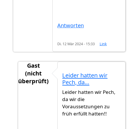
Antworten
Di. 12 Mär 2024 - 15:33
Link
Gast
(nicht
Leider hatten wir
überprüft)
Pech, da…
Antwort auf
Das gilt nur für die Leute…
von
G
Leider hatten wir Pech,
da wir die
Voraussetzungen zu
früh erfüllt hatten!!