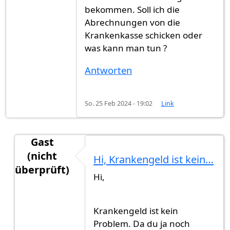
bekommen. Soll ich die
Abrechnungen von die
Krankenkasse schicken oder
was kann man tun ?
Antworten
So. 25 Feb 2024 - 19:02
Link
Gast
(nicht
Hi, Krankengeld ist kein…
überprüft)
Hi,
Antwort auf
Guten Abend Ich habe meine…
von
G
Krankengeld ist kein
Problem. Da du ja noch