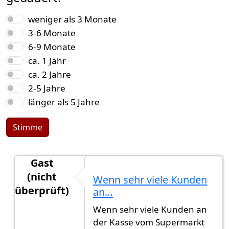
Auswahlmöglichkeiten
weniger als 3 Monate
3-6 Monate
6-9 Monate
ca. 1 Jahr
ca. 2 Jahre
2-5 Jahre
länger als 5 Jahre
Stimme
Gast
(nicht
Wenn sehr viele Kunden
überprüft)
an…
Antwort auf
Kann ein Anwalt den Prozess beschl
Wenn sehr viele Kunden an
der Kasse vom Supermarkt