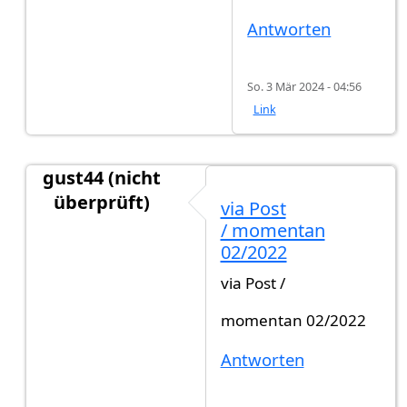
Antworten
So. 3 Mär 2024 - 04:56
Link
gust44 (nicht
überprüft)
via Post
Antwort auf
Herzlich willkommen Weiß…
von
Gas
/ momentan
02/2022
via Post /
momentan 02/2022
Antworten