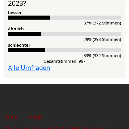
2023?
besser
37% (372 Stimmen)
ähnlich
29% (293 Stimmen)
schlechter
33% (332 Stimmen)
Gesamtstimmen: 997
Alle Umfragen
Sekundärlinks
Home
Kontakt
Alle Angaben ohne Gewähr! | AGB & Impressum