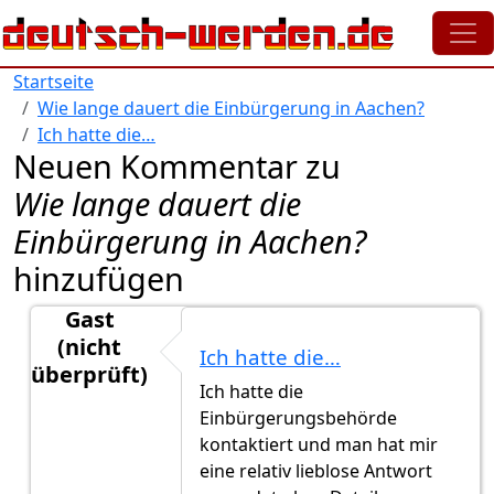
Direkt zum Inhalt
Startseite
Wie lange dauert die Einbürgerung in Aachen?
Ich hatte die…
Neuen Kommentar zu
Wie lange dauert die
Einbürgerung in Aachen?
hinzufügen
Gast
(nicht
Ich hatte die…
überprüft)
Ich hatte die
Antwort auf
Hi, hast du die…
von
Gast (nicht überprü
Einbürgerungsbehörde
kontaktiert und man hat mir
eine relativ lieblose Antwort