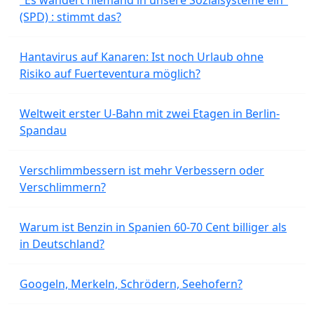
"Es wandert niemand in unsere Sozialsysteme ein"
(SPD) : stimmt das?
Hantavirus auf Kanaren: Ist noch Urlaub ohne
Risiko auf Fuerteventura möglich?
Weltweit erster U-Bahn mit zwei Etagen in Berlin-
Spandau
Verschlimmbessern ist mehr Verbessern oder
Verschlimmern?
Warum ist Benzin in Spanien 60-70 Cent billiger als
in Deutschland?
Googeln, Merkeln, Schrödern, Seehofern?