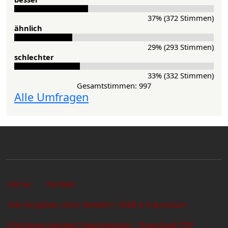
37% (372 Stimmen)
ähnlich
29% (293 Stimmen)
schlechter
33% (332 Stimmen)
Gesamtstimmen: 997
Alle Umfragen
Sekundärlinks
Home
Kontakt
Alle Angaben ohne Gewähr! | AGB & Impressum
Einbürgerungstest Fragenkatalog - Download PDF