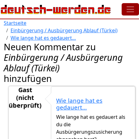
Direkt zum Inhalt
Startseite
Einbürgerung / Ausbürgerung Ablauf (Türkei)
Wie lange hat es gedauert…
Neuen Kommentar zu
Einbürgerung / Ausbürgerung
Ablauf (Türkei)
hinzufügen
Gast
(nicht
Wie lange hat es
überprüft)
gedauert…
Antwort auf
Danke für die ausführliche Erklärung
v
Wie lange hat es gedauert als
du die
Ausbürgerungszusicherung