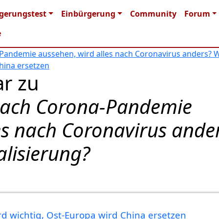
n navigation
gerungstest
Einbürgerung
Community
Forum
e
Pandemie aussehen, wird alles nach Coronavirus anders? W
hina ersetzen
r zu
 nach Corona-Pandemie
es nach Coronavirus ande
lisierung?
rd wichtig, Ost-Europa wird China ersetzen