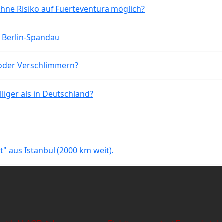
ohne Risiko auf Fuerteventura möglich?
n Berlin-Spandau
oder Verschlimmern?
liger als in Deutschland?
rt" aus Istanbul (2000 km weit).