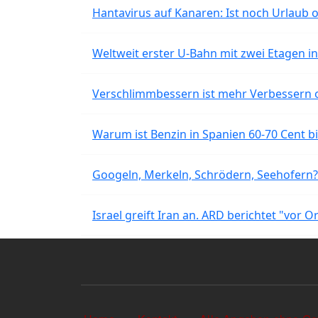
Hantavirus auf Kanaren: Ist noch Urlaub 
Weltweit erster U-Bahn mit zwei Etagen i
Verschlimmbessern ist mehr Verbessern 
Warum ist Benzin in Spanien 60-70 Cent bil
Googeln, Merkeln, Schrödern, Seehofern?
Israel greift Iran an. ARD berichtet "vor O