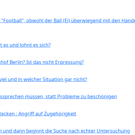
 "Football", obwohl der Ball (Ei) überwiegend mit den Händ
t es und lohnt es sich?
of Berlin? Ist das nicht Erpressung?
iel und in welcher Situation gar nicht?
aussprechen müssen, statt Probleme zu beschönigen
tecken : Angriff auf Zugehörigkeit
ten und dann beginnt die Suche nach echter Untersuchung