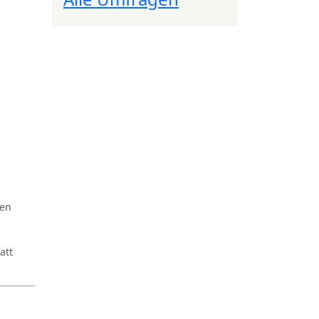
ren
att