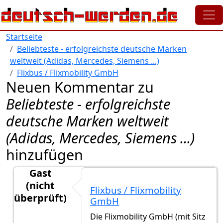
Direkt zum Inhalt
Startseite
Beliebteste - erfolgreichste deutsche Marken
weltweit (Adidas, Mercedes, Siemens ...)
Flixbus / Flixmobility GmbH
Neuen Kommentar zu
Beliebteste - erfolgreichste
deutsche Marken weltweit
(Adidas, Mercedes, Siemens ...)
hinzufügen
Gast
(nicht
Flixbus / Flixmobility
überprüft)
GmbH
Antwort auf
Diese Marken sind in Top 500
von
Gast 
Die Flixmobility GmbH (mit Sitz