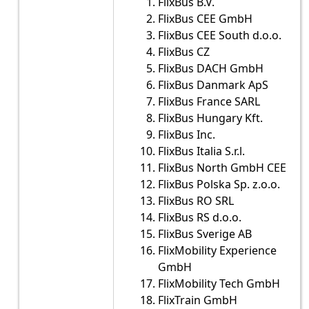
FlixBus B.V.
FlixBus CEE GmbH
FlixBus CEE South d.o.o.
FlixBus CZ
FlixBus DACH GmbH
FlixBus Danmark ApS
FlixBus France SARL
FlixBus Hungary Kft.
FlixBus Inc.
FlixBus Italia S.r.l.
FlixBus North GmbH CEE
FlixBus Polska Sp. z.o.o.
FlixBus RO SRL
FlixBus RS d.o.o.
FlixBus Sverige AB
FlixMobility Experience
GmbH
FlixMobility Tech GmbH
FlixTrain GmbH