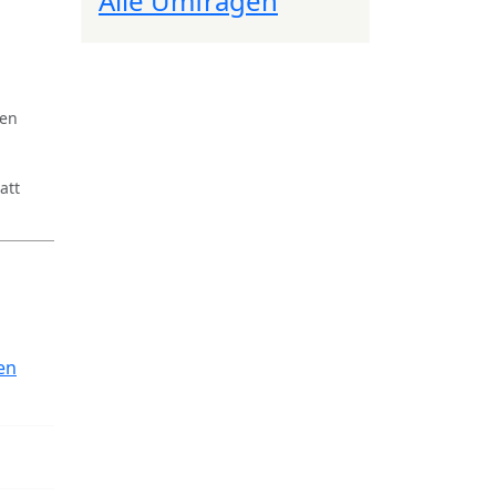
Alle Umfragen
ren
att
en