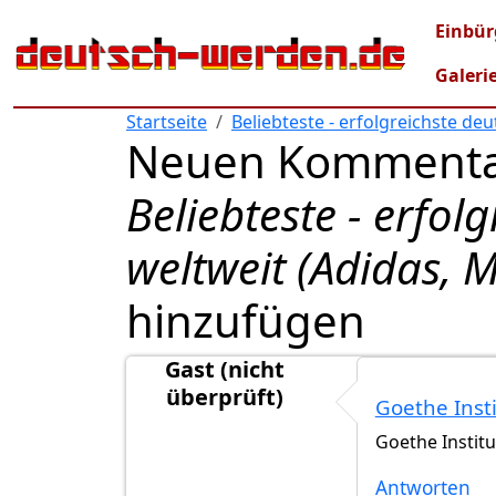
Direkt zum Inhalt
Mai
Einbür
Galeri
Startseite
Beliebteste - erfolgreichste de
Neuen Kommenta
Beliebteste - erfo
weltweit (Adidas, M
hinzufügen
Gast (nicht
überprüft)
Goethe Inst
Goethe Institu
Antworten