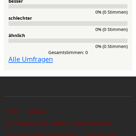
besser
0% (0 Stimmen)
schlechter
0% (0 Stimmen)
ähnlich
0% (0 Stimmen)
Gesamtstimmen: 0
Alle Umfragen
Sekundärlinks
Home
Kontakt
Alle Angaben ohne Gewähr! | AGB & Impressum
Einbürgerungstest Fragenkatalog - Download PDF