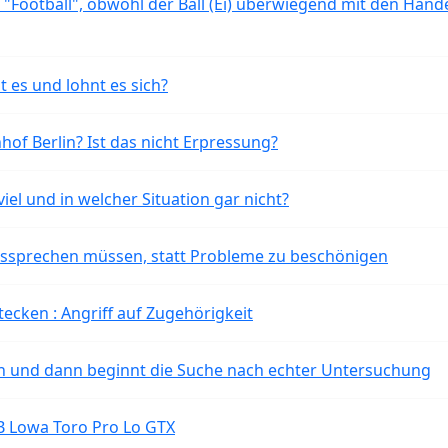
 "Football", obwohl der Ball (Ei) überwiegend mit den Händ
t es und lohnt es sich?
of Berlin? Ist das nicht Erpressung?
iel und in welcher Situation gar nicht?
aussprechen müssen, statt Probleme zu beschönigen
tecken : Angriff auf Zugehörigkeit
ten und dann beginnt die Suche nach echter Untersuchung
B Lowa Toro Pro Lo GTX