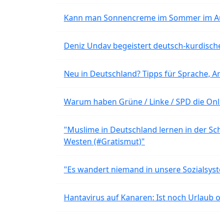
Kann man Sonnencreme im Sommer im Aut
Deniz Undav begeistert deutsch-kurdische
Neu in Deutschland? Tipps für Sprache, Ar
Warum haben Grüne / Linke / SPD die Onli
"Muslime in Deutschland lernen in der Sch
Westen (#Gratismut)"
"Es wandert niemand in unsere Sozialsyst
Hantavirus auf Kanaren: Ist noch Urlaub 