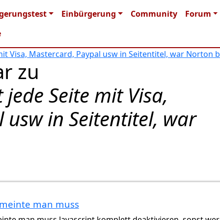
n navigation
gerungstest
Einbürgerung
Community
Forum
e
mit Visa, Mastercard, Paypal usw in Seitentitel, war Norton 
r zu
 jede Seite mit Visa,
usw in Seitentitel, war
 meinte man muss
inte man muss Javascript komplett deaktivieren, sonst we