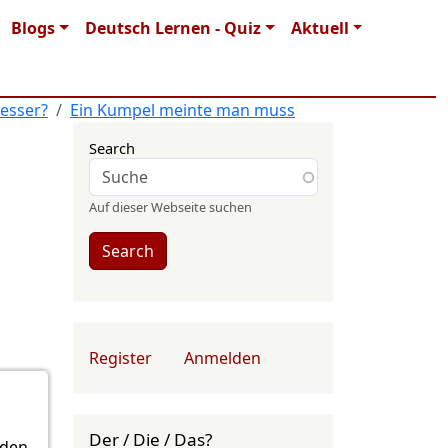
Blogs
Deutsch Lernen - Quiz
Aktuell
besser?
Ein Kumpel meinte man muss
Search
Auf dieser Webseite suchen
Search
User account menu
Register
Anmelden
Der / Die / Das?
rden