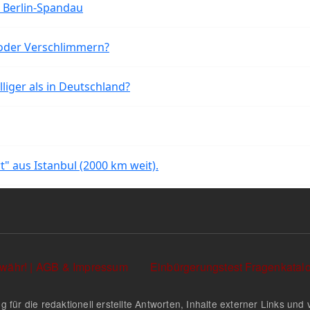
n Berlin-Spandau
oder Verschlimmern?
liger als in Deutschland?
rt" aus Istanbul (2000 km weit).
währ! | AGB & Impressum
Einbürgerungstest Fragenkata
g für die redaktionell erstellte Antworten, Inhalte externer Links u