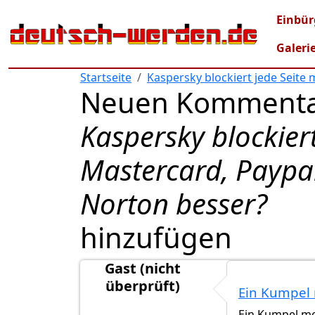
Direkt zum Inhalt
Mai
Einbür
Galeri
Startseite
Kaspersky blockiert jede Seite 
Neuen Kommenta
Kaspersky blockiert
Mastercard, Paypal 
Norton besser?
hinzufügen
Gast (nicht
überprüft)
Ein Kumpel
Ein Kumpel me