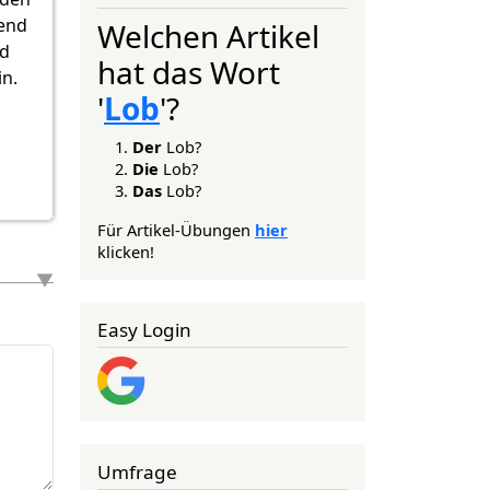
hend
Welchen Artikel
nd
hat das Wort
in.
'
Lob
'?
Der
Lob?
Die
Lob?
Das
Lob?
Für Artikel-Übungen
hier
klicken!
Easy Login
Umfrage