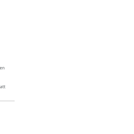
ren
att