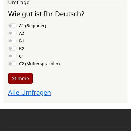
Umfrage
Wie gut ist Ihr Deutsch?
Auswahlmöglichkeiten
A1 (Beginner)
A2
B1
B2
C1
C2 (Muttersprachler)
Stimme
Alle Umfragen