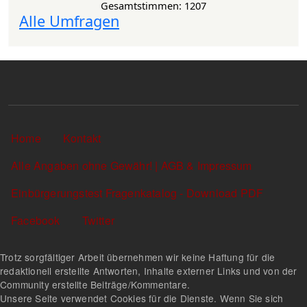
Gesamtstimmen: 1207
Alle Umfragen
Sekundärlinks
Home
Kontakt
Alle Angaben ohne Gewähr! | AGB & Impressum
Einbürgerungstest Fragenkatalog - Download PDF
Facebook
Twitter
Trotz sorgfältiger Arbeit übernehmen wir keine Haftung für die
redaktionell erstellte Antworten, Inhalte externer Links und von der
Community erstellte Beiträge/Kommentare.
Unsere Seite verwendet Cookies für die Dienste. Wenn Sie sich