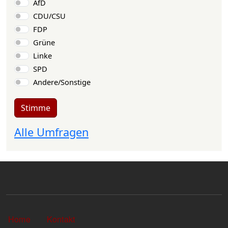
Auswahlmöglichkeiten
AfD
CDU/CSU
FDP
Grüne
Linke
SPD
Andere/Sonstige
Stimme
Alle Umfragen
Sekundärlinks
Home
Kontakt