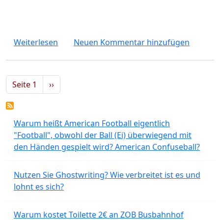
über Warum "bleiben" nimmt "sein", nicht
Weiterlesen
Neuen Kommentar hinzufügen
Seitennummerierung
Nächste Seite
Seite 1
››
Warum heißt American Football eigentlich
"Football", obwohl der Ball (Ei) überwiegend mit
den Händen gespielt wird? American Confuseball?
Nutzen Sie Ghostwriting? Wie verbreitet ist es und
lohnt es sich?
Warum kostet Toilette 2€ an ZOB Busbahnhof