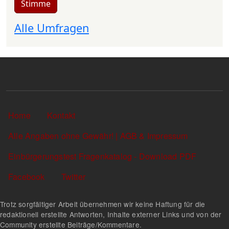
Stimme
Alle Umfragen
Sekundärlinks
Home
Kontakt
Alle Angaben ohne Gewähr! | AGB & Impressum
Einbürgerungstest Fragenkatalog - Download PDF
Facebook
Twitter
Trotz sorgfältiger Arbeit übernehmen wir keine Haftung für die
redaktionell erstellte Antworten, Inhalte externer Links und von der
Community erstellte Beiträge/Kommentare.