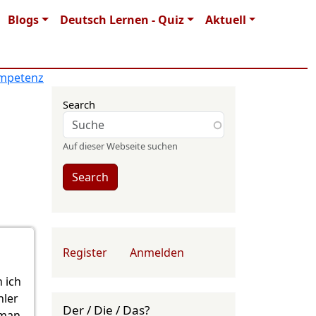
Blogs
Deutsch Lernen - Quiz
Aktuell
mpetenz
Search
Auf dieser Webseite suchen
Search
User account menu
Register
Anmelden
 ich
hler
Der / Die / Das?
 man