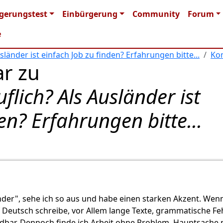
n navigation
gerungstest
Einbürgerung
Community
Forum
e
länder ist einfach Job zu finden? Erfahrungen bitte...
Ko
r zu
lich? Als Ausländer ist
en? Erfahrungen bitte...
nder", sehe ich so aus und habe einen starken Akzent. Wenn
 Deutsch schreibe, vor Allem lange Texte, grammatische Fe
dbar. Dennoch finde ich Arbeit ohne Problem. Hauptsache