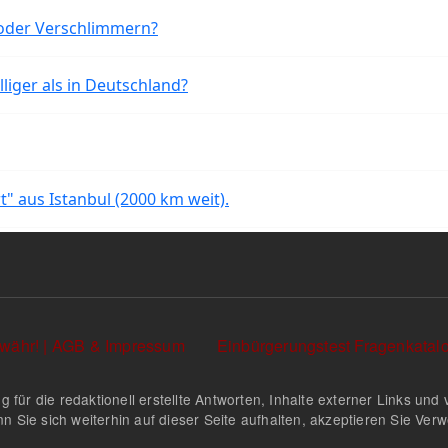
oder Verschlimmern?
liger als in Deutschland?
rt" aus Istanbul (2000 km weit).
währ! | AGB & Impressum
Einbürgerungstest Fragenkata
g für die redaktionell erstellte Antworten, Inhalte externer Links u
n Sie sich weiterhin auf dieser Seite aufhalten, akzeptieren Sie Ve