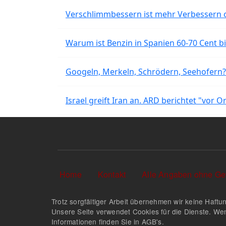
Verschlimmbessern ist mehr Verbessern 
Warum ist Benzin in Spanien 60-70 Cent bil
Googeln, Merkeln, Schrödern, Seehofern?
Israel greift Iran an. ARD berichtet "vor O
Sekundärlinks
Home
Kontakt
Alle Angaben ohne Ge
Trotz sorgfältiger Arbeit übernehmen wir keine Haftun
Unsere Seite verwendet Cookies für die Dienste. Wen
Informationen finden Sie in AGB's.