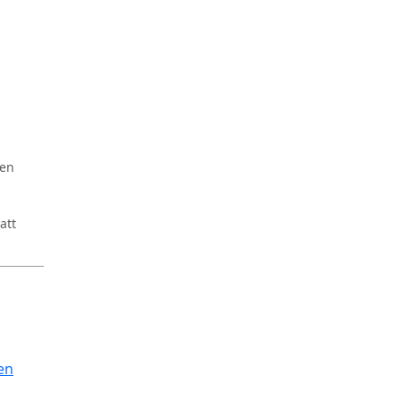
ren
att
en