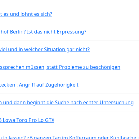
t es und lohnt es sich?
of Berlin? Ist das nicht Erpressung?
iel und in welcher Situation gar nicht?
aussprechen müssen, statt Probleme zu beschönigen
tecken : Angriff auf Zugehörigkeit
ten und dann beginnt die Suche nach echter Untersuchung
B Lowa Toro Pro Lo GTX
o lassen? zB ganzen Tag im Kofferraum oder Kühltasche 