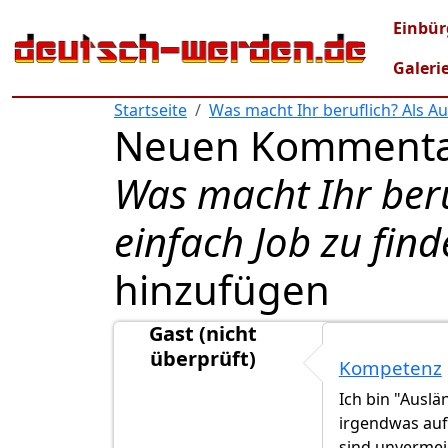
Direkt zum Inhalt
Mai
Einbür
Galeri
Startseite
Was macht Ihr beruflich? Als Aus
Neuen Kommenta
Was macht Ihr beruf
einfach Job zu find
hinzufügen
Gast (nicht
überprüft)
Kompetenz
Ich bin "Auslä
irgendwas auf
sind unvermei