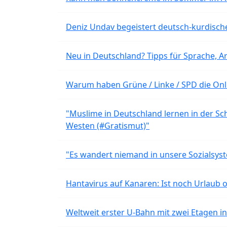
Deniz Undav begeistert deutsch-kurdische
Neu in Deutschland? Tipps für Sprache, Ar
Warum haben Grüne / Linke / SPD die Onli
"Muslime in Deutschland lernen in der Sch
Westen (#Gratismut)"
"Es wandert niemand in unsere Sozialsyst
Hantavirus auf Kanaren: Ist noch Urlaub 
Weltweit erster U-Bahn mit zwei Etagen i