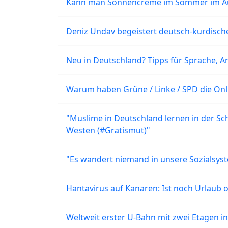
Kann man Sonnencreme im Sommer im Aut
Deniz Undav begeistert deutsch-kurdische
Neu in Deutschland? Tipps für Sprache, Ar
Warum haben Grüne / Linke / SPD die Onli
"Muslime in Deutschland lernen in der Sch
Westen (#Gratismut)"
"Es wandert niemand in unsere Sozialsyst
Hantavirus auf Kanaren: Ist noch Urlaub 
Weltweit erster U-Bahn mit zwei Etagen i