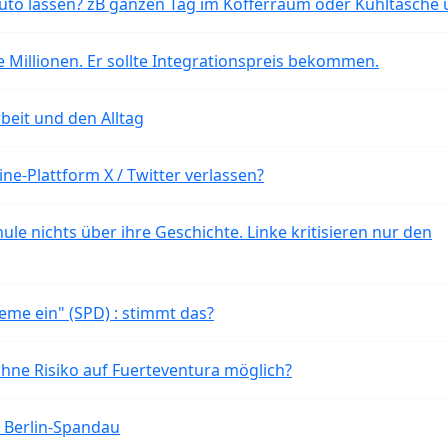
o lassen? zB ganzen Tag im Kofferraum oder Kühltasche 
 Millionen. Er sollte Integrationspreis bekommen.
beit und den Alltag
ne-Plattform X / Twitter verlassen?
ule nichts über ihre Geschichte. Linke kritisieren nur den
eme ein" (SPD) : stimmt das?
ohne Risiko auf Fuerteventura möglich?
n Berlin-Spandau