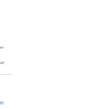
ren
att
en