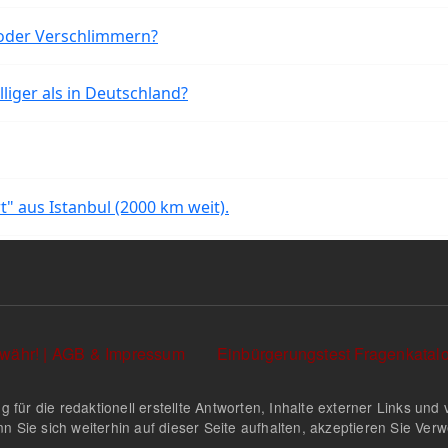
oder Verschlimmern?
liger als in Deutschland?
rt" aus Istanbul (2000 km weit).
währ! | AGB & Impressum
Einbürgerungstest Fragenkata
g für die redaktionell erstellte Antworten, Inhalte externer Links u
n Sie sich weiterhin auf dieser Seite aufhalten, akzeptieren Sie Ve