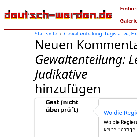
Direkt zum Inhalt
Mai
Einbür
Galeri
Startseite
Gewaltenteilung: Legislative, Ex
Neuen Kommenta
Gewaltenteilung: Le
Judikative
hinzufügen
Gast (nicht
überprüft)
Wo die Regi
Wo die Regierun
keine richtige 