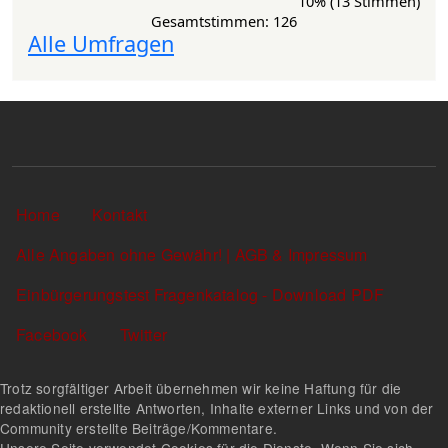
10% (13 Stimmen)
Gesamtstimmen: 126
Alle Umfragen
Sekundärlinks
Home
Kontakt
Alle Angaben ohne Gewähr! | AGB & Impressum
Einbürgerungstest Fragenkatalog - Download PDF
Facebook
Twitter
Trotz sorgfältiger Arbeit übernehmen wir keine Haftung für die
redaktionell erstellte Antworten, Inhalte externer Links und von der
Community erstellte Beiträge/Kommentare.
Unsere Seite verwendet Cookies für die Dienste. Wenn Sie sich