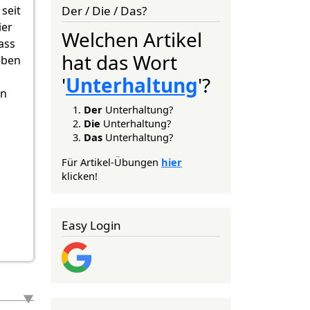
Der / Die / Das?
 seit
ier
Welchen Artikel
ass
hat das Wort
eben
'
Unterhaltung
'?
en
Der
Unterhaltung?
Die
Unterhaltung?
.
Das
Unterhaltung?
Für Artikel-Übungen
hier
klicken!
Easy Login