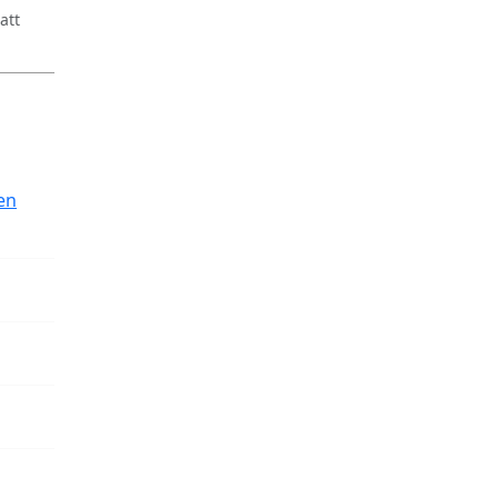
att
en