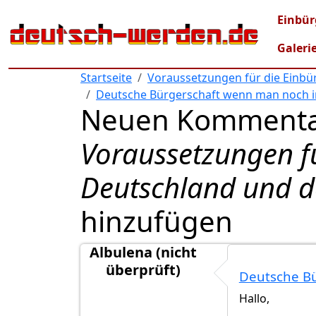
Direkt zum Inhalt
Mai
Einbür
Galeri
Startseite
Voraussetzungen für die Einbü
Deutsche Bürgerschaft wenn man noch in
Neuen Kommenta
Voraussetzungen f
Deutschland und d
hinzufügen
Albulena (nicht
überprüft)
Deutsche Bü
Hallo,