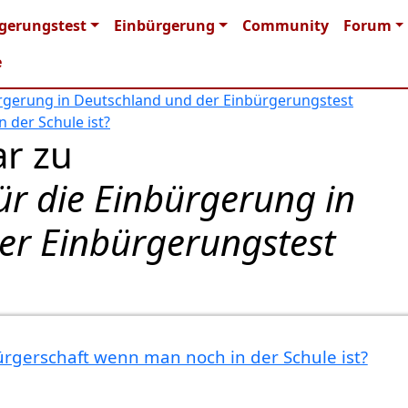
n navigation
gerungstest
Einbürgerung
Community
Forum
e
rgerung in Deutschland und der Einbürgerungstest
 der Schule ist?
r zu
ür die Einbürgerung in
er Einbürgerungstest
rgerschaft wenn man noch in der Schule ist?