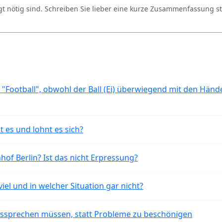
gt nötig sind. Schreiben Sie lieber eine kurze Zusammenfassung st
 "Football", obwohl der Ball (Ei) überwiegend mit den Händ
t es und lohnt es sich?
of Berlin? Ist das nicht Erpressung?
iel und in welcher Situation gar nicht?
aussprechen müssen, statt Probleme zu beschönigen