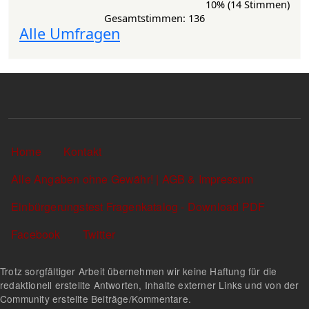
10% (14 Stimmen)
Gesamtstimmen: 136
Alle Umfragen
Sekundärlinks
Home
Kontakt
Alle Angaben ohne Gewähr! | AGB & Impressum
Einbürgerungstest Fragenkatalog - Download PDF
Facebook
Twitter
Trotz sorgfältiger Arbeit übernehmen wir keine Haftung für die
redaktionell erstellte Antworten, Inhalte externer Links und von der
Community erstellte Beiträge/Kommentare.