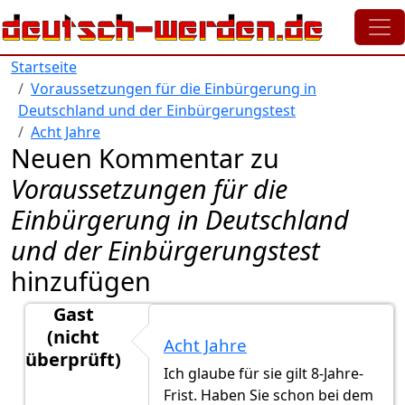
Direkt zum Inhalt
Startseite
Voraussetzungen für die Einbürgerung in
Deutschland und der Einbürgerungstest
Acht Jahre
Neuen Kommentar zu
Voraussetzungen für die
Einbürgerung in Deutschland
und der Einbürgerungstest
hinzufügen
Gast
(nicht
Acht Jahre
überprüft)
Ich glaube für sie gilt 8-Jahre-
Antwort auf
Einbürgerung
von
Miriam (nicht überpr
Frist. Haben Sie schon bei dem