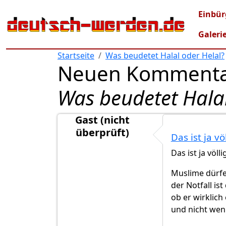
Direkt zum Inhalt
Mai
Einbür
Galeri
Startseite
Was beudetet Halal oder Helal?
Neuen Kommenta
Was beudetet Halal
Gast (nicht
überprüft)
Das ist ja vö
Das ist ja völl
Muslime dürfe
der Notfall i
ob er wirklich
und nicht wen