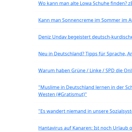
Wo kann man alte Lowa Schuhe finden? z
Kann man Sonnencreme im Sommer im Aut
Deniz Undav begeistert deutsch-kurdische
Neu in Deutschland? Tipps für Sprache, Ar
Warum haben Grüne / Linke / SPD die Onli
"Muslime in Deutschland lernen in der Sch
Westen (#Gratismut)"
"Es wandert niemand in unsere Sozialsyst
Hantavirus auf Kanaren: Ist noch Urlaub 