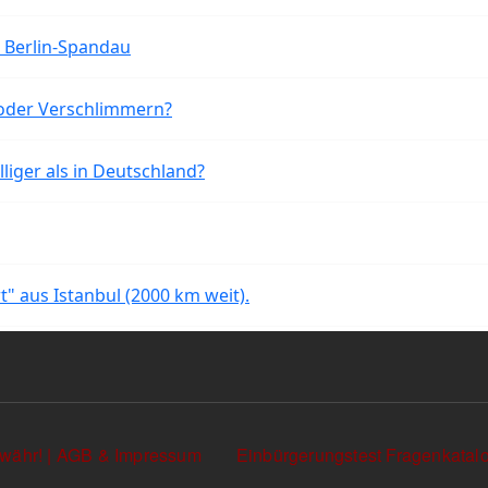
n Berlin-Spandau
oder Verschlimmern?
liger als in Deutschland?
rt" aus Istanbul (2000 km weit).
währ! | AGB & Impressum
Einbürgerungstest Fragenkata