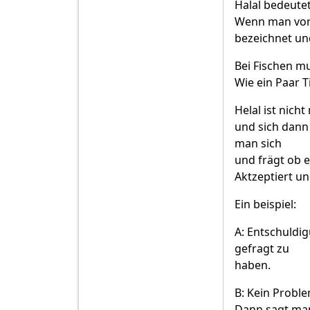
Halal bedeute
Wenn man vor d
bezeichnet un
Bei Fischen mu
Wie ein Paar T
Helal ist nich
und sich dann
man sich
und frägt ob e
Aktzeptiert un
Ein beispiel:
A: Entschuldi
gefragt zu
haben.
B: Kein Probl
Dann sagt man 