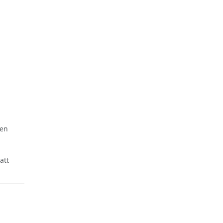
ren
att