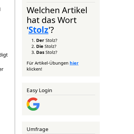
Welchen Artikel
l
hat das Wort
'
Stolz
'?
Der
Stolz?
Die
Stolz?
Das
Stolz?
digt
Für Artikel-Übungen
hier
klicken!
er
Easy Login
Umfrage