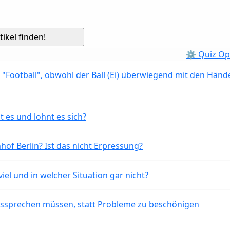
⚙ Quiz Op
 "Football", obwohl der Ball (Ei) überwiegend mit den Händ
t es und lohnt es sich?
of Berlin? Ist das nicht Erpressung?
iel und in welcher Situation gar nicht?
aussprechen müssen, statt Probleme zu beschönigen