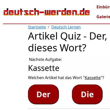
Direkt zum Inhalt
Mai
Einbür
Galeri
Startseite
Deutsch Lernen
Artikel Quiz - De
dieses Wort?
Nächste Aufgabe:
Kassette
Welchen Artikel hat das Wort "
Kassette
"?
Der
Die