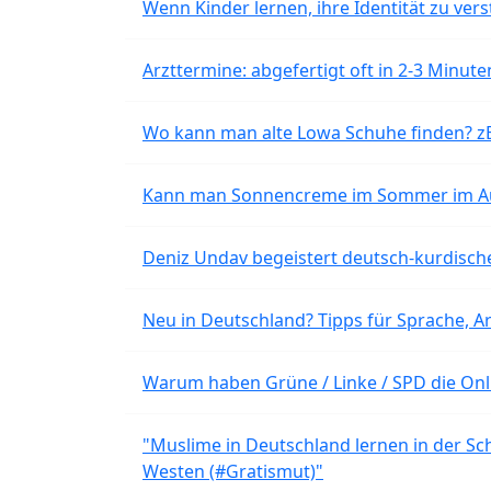
Wenn Kinder lernen, ihre Identität zu vers
Arzttermine: abgefertigt oft in 2-3 Minu
Wo kann man alte Lowa Schuhe finden? z
Kann man Sonnencreme im Sommer im Aut
Deniz Undav begeistert deutsch-kurdische
Neu in Deutschland? Tipps für Sprache, Ar
Warum haben Grüne / Linke / SPD die Onli
"Muslime in Deutschland lernen in der Sch
Westen (#Gratismut)"