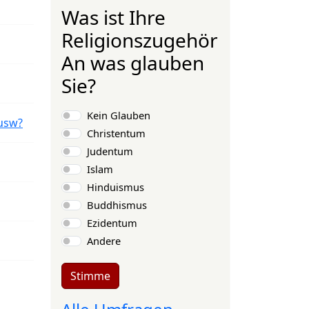
Was ist Ihre
Religionszugehörigkeit?
An was glauben
Sie?
Auswahlmöglichkeiten
Kein Glauben
usw?
Christentum
Judentum
Islam
Hinduismus
Buddhismus
Ezidentum
Andere
Stimme