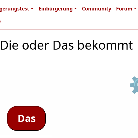
n navigation
gerungstest
Einbürgerung
Community
Forum
e
r, Die oder Das bekommt
Das