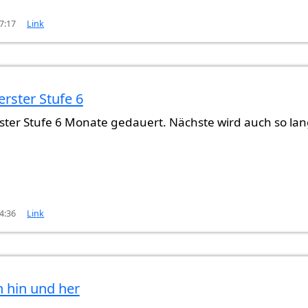
17:17
Link
erster Stufe 6
rster Stufe 6 Monate gedauert. Nächste wird auch so la
4:36
Link
n hin und her