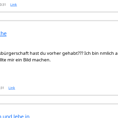
0:31
Link
che
bürgerschaft hast du vorher gehabt??? Ich bin nmlich 
lte mir ein Bild machen.
:31
Link
n und lebe in