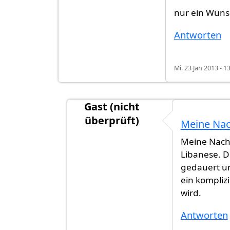
nur ein Wünsc
Antworten
Mi. 23 Jan 2013 - 1
Gast (nicht
überprüft)
Meine Nac
Antwort auf
Ich kann verstehen dass
Meine Nachb
Libanese. 
gedauert un
ein kompliz
wird.
Antworten