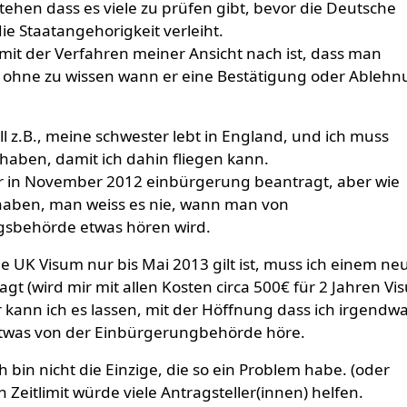
tehen dass es viele zu prüfen gibt, bevor die Deutsche
ie Staatangehorigkeit verleiht.
it der Verfahren meiner Ansicht nach ist, dass man
e, ohne zu wissen wann er eine Bestätigung oder Ableh
l z.B., meine schwester lebt in England, und ich muss
haben, damit ich dahin fliegen kann.
r in November 2012 einbürgerung beantragt, aber wie
 haben, man weiss es nie, wann man von
sbehörde etwas hören wird.
 UK Visum nur bis Mai 2013 gilt ist, muss ich einem ne
gt (wird mir mit allen Kosten circa 500€ für 2 Jahren Vi
 kann ich es lassen, mit der Höffnung dass ich irgendw
was von der Einbürgerungbehörde höre.
h bin nicht die Einzige, die so ein Problem habe. (oder
n Zeitlimit würde viele Antragsteller(innen) helfen.