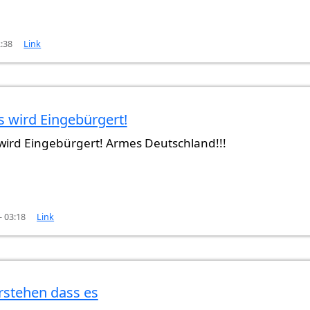
2:38
Link
 wird Eingebürgert!
ir
von
kefxush
ird Eingebürgert! Armes Deutschland!!!
- 03:18
Link
rstehen dass es