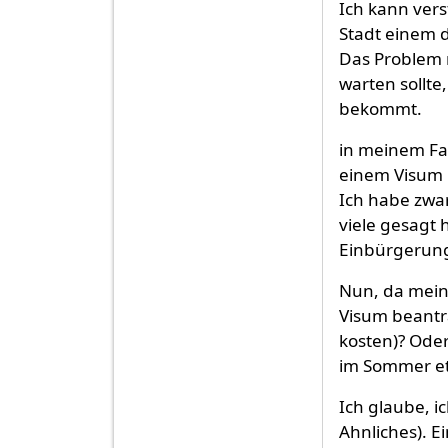
Ich kann vers
Stadt einem d
Das Problem m
warten sollt
bekommt.
in meinem Fal
einem Visum 
Ich habe zwa
viele gesagt
Einbürgerung
Nun, da meine
Visum beantra
kosten)? Oder
im Sommer et
Ich glaube, ic
Ahnliches). Ei