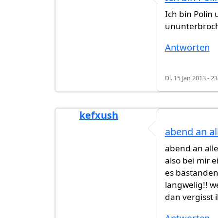
Ich bin Polin
ununterbroch
Antworten
Di. 15 Jan 2013 - 23
kefxush
abend an all
abend an alle
also bei mir 
es bästanden
langwelig!! w
dan vergisst i
Antworten