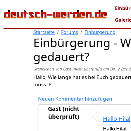
Direkt zum Inhalt
Mai
Einbür
Galeri
Startseite
Forums
Einbürgerung
Einbürgerung - Wi
gedauert?
Gespeichert von
Gast (nicht überprüft)
am
Do. 2 Dez 
Hallo, Wie lange hat es bei Euch gedaue
muss :P
Neuen Kommentar hinzufügen
Gast (nicht
überprüft)
Hallo Hila
Antwort auf
Hallo, werde demnaechs
Hallo Hilal,