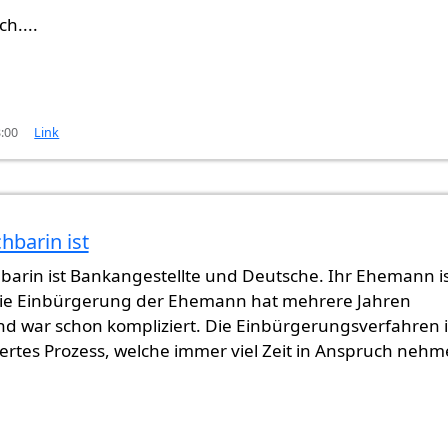
h....
3:00
Link
hbarin ist
 es
von
Gast (nicht überprüft)
arin ist Bankangestellte und Deutsche. Ihr Ehemann i
Die Einbürgerung der Ehemann hat mehrere Jahren
d war schon kompliziert. Die Einbürgerungsverfahren i
iertes Prozess, welche immer viel Zeit in Anspruch neh