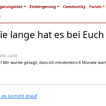
n navigation
gerungstest
Einbürgerung
Community
Forum
e
e lange hat es bei Euch
2010 - 22:43
rt? Mir wurde gesagt, dass ich mindestens 6 Monate war
l, es kommt drauf
t den
von
Gast (nicht überprüft)