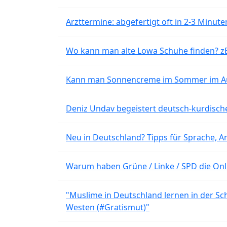
Arzttermine: abgefertigt oft in 2-3 Minu
Wo kann man alte Lowa Schuhe finden? z
Kann man Sonnencreme im Sommer im Aut
Deniz Undav begeistert deutsch-kurdische
Neu in Deutschland? Tipps für Sprache, Ar
Warum haben Grüne / Linke / SPD die Onli
"Muslime in Deutschland lernen in der Sch
Westen (#Gratismut)"