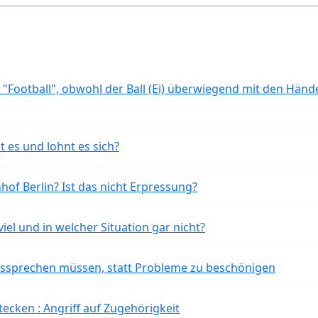
 "Football", obwohl der Ball (Ei) überwiegend mit den Händ
t es und lohnt es sich?
of Berlin? Ist das nicht Erpressung?
iel und in welcher Situation gar nicht?
aussprechen müssen, statt Probleme zu beschönigen
tecken : Angriff auf Zugehörigkeit