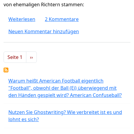
von ehemaligen Richtern stammen:
über Deutschland ist eigentlich kein Rechtss
Weiterlesen
2 Kommentare
Neuen Kommentar hinzufügen
Seitennummerierung
Nächste Seite
Seite 1
››
Warum heißt American Football eigentlich
"Football", obwohl der Ball (Ei) überwiegend mit
den Händen gespielt wird? American Confuseball?
Nutzen Sie Ghostwriting? Wie verbreitet ist es und
lohnt es sich?