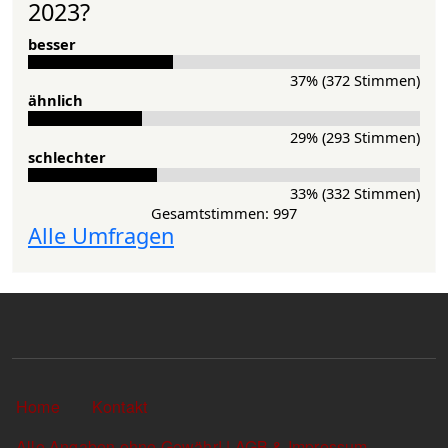
2023?
besser
37% (372 Stimmen)
ähnlich
29% (293 Stimmen)
schlechter
33% (332 Stimmen)
Gesamtstimmen: 997
Alle Umfragen
Sekundärlinks
Home
Kontakt
Alle Angaben ohne Gewähr! | AGB & Impressum