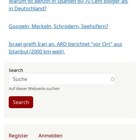
Warum ist Benzin in Spanien 60-70 Cent billiger als
in Deutschland?
Googeln, Merkeln, Schrödern, Seehofern?
Israel greift Iran an. ARD berichtet "vor Ort" aus
Istanbul (2000 km weit).
Search
Auf dieser Webseite suchen
Search
User account menu
Register
Anmelden