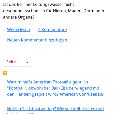
Ist das Berliner Leitungswasser nicht
gesundheitsschädlich für Nieren, Magen, Darm oder
andere Organe?
über Wasser in Berlin hat viel Kalk. Ist es 
Weiterlesen
2 Kommentare
Neuen Kommentar hinzufügen
Seitennummerierung
Nächste Seite
Seite 1
››
Warum heißt American Football eigentlich
"Football", obwohl der Ball (Ei) überwiegend mit
den Händen gespielt wird? American Confuseball?
Nutzen Sie Ghostwriting? Wie verbreitet ist es und