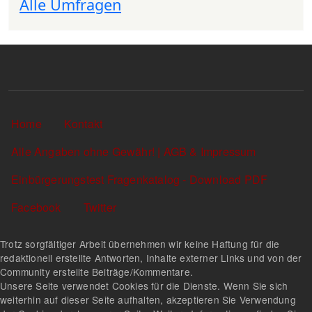
Alle Umfragen
Sekundärlinks
Home
Kontakt
Alle Angaben ohne Gewähr! | AGB & Impressum
Einbürgerungstest Fragenkatalog - Download PDF
Facebook
Twitter
Trotz sorgfältiger Arbeit übernehmen wir keine Haftung für die
redaktionell erstellte Antworten, Inhalte externer Links und von der
Community erstellte Beiträge/Kommentare.
Unsere Seite verwendet Cookies für die Dienste. Wenn Sie sich
weiterhin auf dieser Seite aufhalten, akzeptieren Sie Verwendung