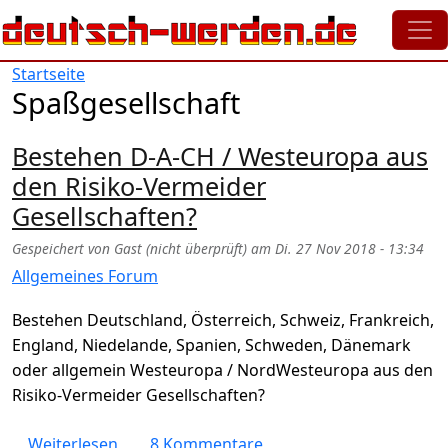
Direkt zum Inhalt
Startseite
Spaßgesellschaft
Bestehen D-A-CH / Westeuropa aus
den Risiko-Vermeider
Gesellschaften?
Gespeichert von
Gast (nicht überprüft)
am
Di. 27 Nov 2018 - 13:34
Allgemeines Forum
Bestehen Deutschland, Österreich, Schweiz, Frankreich,
England, Niedelande, Spanien, Schweden, Dänemark
oder allgemein Westeuropa / NordWesteuropa aus den
Risiko-Vermeider Gesellschaften?
über Bestehen D-A-CH / Westeuropa aus den
Weiterlesen
8 Kommentare