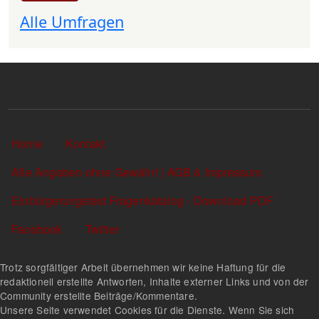
Alle Umfragen
Sekundärlinks
Home
Kontakt
Alle Angaben ohne Gewähr! | AGB & Impressum
Einbürgerungstest Fragenkatalog - Download PDF
Facebook
Twitter
Trotz sorgfältiger Arbeit übernehmen wir keine Haftung für die
redaktionell erstellte Antworten, Inhalte externer Links und von der
Community erstellte Beiträge/Kommentare.
Unsere Seite verwendet Cookies für die Dienste. Wenn Sie sich