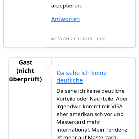
akzeptieren.
Antworten
Mi. 30 Okt 2013 - 18:15
Link
Gast
(nicht
Da sehe ich keine
überprüft)
deutliche
Antwort auf
Es gibt keinen großen
von
Gast (nic
Da sehe ich keine deutliche
Vorteile oder Nachteile. Aber
irgendwie kommt mir VISA
eher amerikanisch vor und
Mastercard mehr
international. Mein Tendenz
ist mehr auf Mastercard.