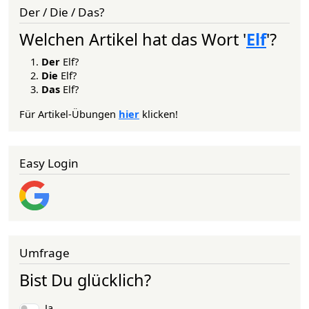
Der / Die / Das?
Welchen Artikel hat das Wort '
Elf
'?
Der
Elf?
Die
Elf?
Das
Elf?
Für Artikel-Übungen
hier
klicken!
Easy Login
Umfrage
Bist Du glücklich?
Auswahlmöglichkeiten
Ja