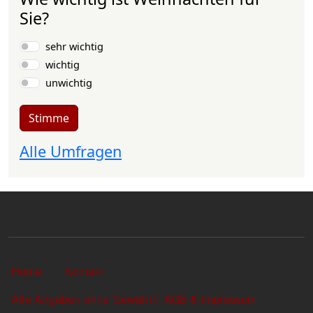
Sie?
Auswahlmöglichkeiten
sehr wichtig
wichtig
unwichtig
Stimme
Alle Umfragen
Sekundärlinks
Home
Kontakt
Alle Angaben ohne Gewähr! | AGB & Impressum