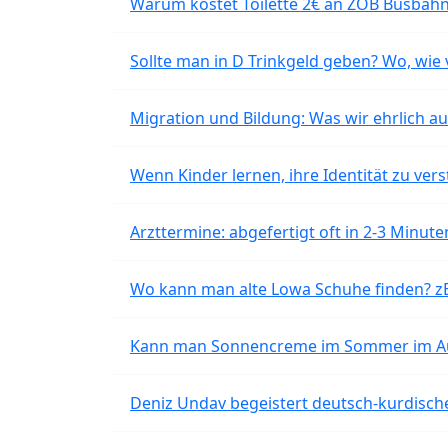
Warum kostet Toilette 2€ an ZOB Busbahnh
Sollte man in D Trinkgeld geben? Wo, wie v
Migration und Bildung: Was wir ehrlich 
Wenn Kinder lernen, ihre Identität zu vers
Arzttermine: abgefertigt oft in 2-3 Minu
Wo kann man alte Lowa Schuhe finden? z
Kann man Sonnencreme im Sommer im Aut
Deniz Undav begeistert deutsch-kurdische