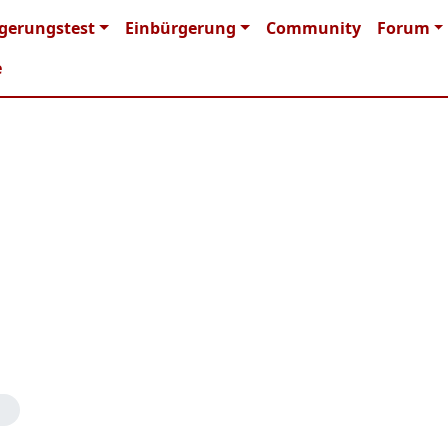
n navigation
gerungstest
Einbürgerung
Community
Forum
e