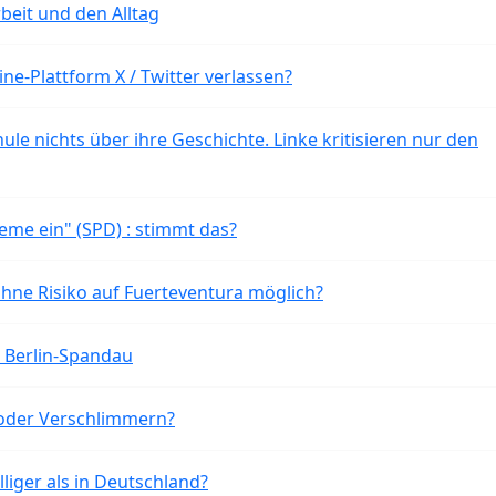
beit und den Alltag
ne-Plattform X / Twitter verlassen?
ule nichts über ihre Geschichte. Linke kritisieren nur den
eme ein" (SPD) : stimmt das?
ohne Risiko auf Fuerteventura möglich?
n Berlin-Spandau
oder Verschlimmern?
liger als in Deutschland?