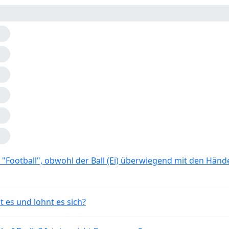
 "Football", obwohl der Ball (Ei) überwiegend mit den Händ
t es und lohnt es sich?