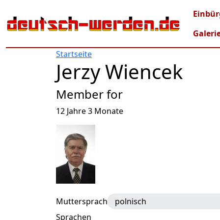
Direkt zum Inhalt
Mai
Einbür
Galeri
Startseite
Jerzy Wiencek
Member for
12 Jahre 3 Monate
Muttersprache
polnisch
Sprachen