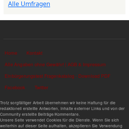
Alle Umfragen
Sekundärlinks
Home
Kontakt
Alle Angaben ohne Gewähr! | AGB & Impressum
Einbürgerungstest Fragenkatalog - Download PDF
Facebook
Twitter
Trotz sorgfältiger Arbeit übernehmen wir keine Haftung für die
redaktionell erstellte Antworten, Inhalte externer Links und von der
Community erstellte Beiträge/Kommentare.
Unsere Seite verwendet Cookies für die Dienste. Wenn Sie sich
weiterhin auf dieser Seite aufhalten, akzeptieren Sie Verwendung