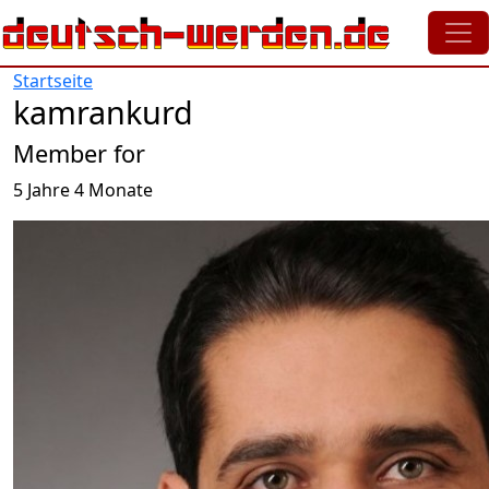
Direkt zum Inhalt
Startseite
kamrankurd
Member for
5 Jahre 4 Monate